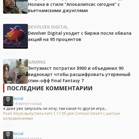
Нолана в стиле "Апокалипсис сегодня" с
вьетнамскими джунглями
DEVOLVER DIGITAL
Devolver Digital уходит с биржи после обвала
акций на 95 процентов
GAMING
Энтузиаст потратил $900 и объединил 90
видеокарт чтобы расшифровать утерянный
спин-офф Final Fantasy 7
ПОСЛЕДНИЕ КОММЕНТАРИИ
Social
14 минут назад
я даже уже запускать не хочу, там какая-то другая игра...
Pearl Abyss выпустила патч 1.17.00 для Crimson Desert с шестью
исправлениями
Social
18 минут назад