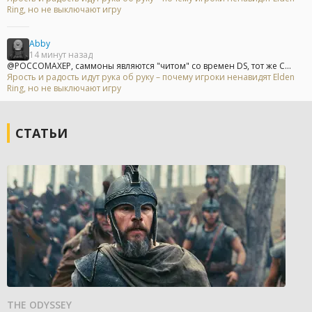
Ring, но не выключают игру
Abby
14 минут назад
@POCCOMAXEP, саммоны являются "читом" со времен DS, тот же С...
Ярость и радость идут рука об руку – почему игроки ненавидят Elden
Ring, но не выключают игру
СТАТЬИ
THE ODYSSEY