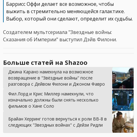
Баррисс Оффи делает все возможное, чтобы
выжить в стремительно меняющейся галактике.
Выбор, который они сделают, определит их судьбы.
Создателем мультсериала "Звездные войны:
Сказания об Империи" выступил Дэйв Филони.
Больше статей на Shazoo
Джина Карано намекнула на возможное
возвращение в "Звёздные войны" после
разговора с Дейвом Филони и Джоном Фавро
Фил Лорд и Крис Миллер намекнули, что
изначально должны были снять несколько
фильмов о Хане Соло
Брайан Херринг готов вернуться к роли BB-8 в
следующих "Звездных войнах" с Дейзи Ридли