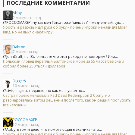
ПОСЛЕДНИЕ КОММЕНТАРИИ
Abby
2 минуты назад
@POCCOMAXEP, ну так меч Гатса тоже "мешает" - медленный, суш...
Ярость и радость идут рука об руку – почему игроки ненавидят Elden
Ring, но не выключают игру
Bahron
7 минут назад
@JohnCraft, т.е. Вы считаете что этот рекорд не повторим? Или...
Польский пловец переплыл Балтийское море за 55 часов без сна и
собрал более 250 тысяч долларов
DiggerV
10 минут назад
@civik, я здесь недавно, но как же я устал по...
Сестра порекомендовала Red Dead Redemption 2 брату, но
разочаровалась в этом решении после того, как он решил пропускать
все катсцены
POCCOMAXEP
12 минут назад
@Abby, в том и дело, что помогающая механика - это...
Ярость и радость идут рука об руку – почему игроки ненавидят Elden