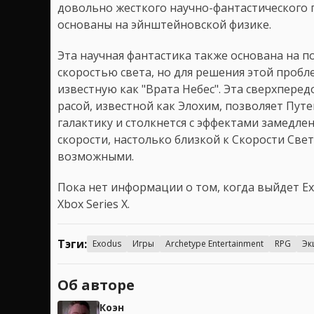
довольно жесткого научно-фантастического п
основаны на эйнштейновской физике.
Эта научная фантастика также основана на 
скоростью света, но для решения этой пробл
известную как "Врата Небес". Эта сверхпере
расой, известной как Элохим, позволяет Пут
галактику и столкнется с эффектами замедле
скорости, настолько близкой к Скорости Све
возможными.
Пока нет информации о том, когда выйдет Exo
Xbox Series X.
Тэги:
Exodus
Игры
Archetype Entertainment
RPG
Эк
Об авторе
Коэн