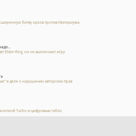
расширенную битву орков против Империума
адо...
ят Elden Ring, но не выключают игру
та
и" в деле о нарушении авторских прав
 кнопкой Turbo и цифровым табло