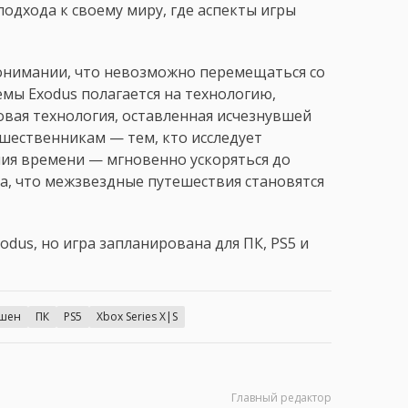
одхода к своему миру, где аспекты игры
понимании, что невозможно перемещаться со
емы Exodus полагается на технологию,
довая технология, оставленная исчезнувшей
ешественникам — тем, кто исследует
ния времени — мгновенно ускоряться до
та, что межзвездные путешествия становятся
dus, но игра запланирована для ПК, PS5 и
шен
ПК
PS5
Xbox Series X|S
Главный редактор