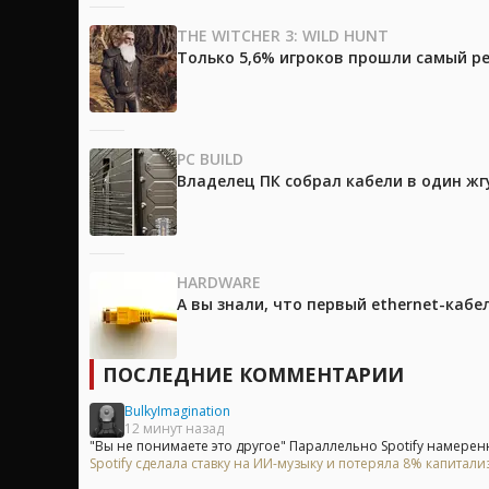
THE WITCHER 3: WILD HUNT
Только 5,6% игроков прошли самый ре
PC BUILD
Владелец ПК собрал кабели в один жг
HARDWARE
А вы знали, что первый ethernet-каб
ПОСЛЕДНИЕ КОММЕНТАРИИ
BulkyImagination
12 минут назад
"Вы не понимаете это другое" Параллельно Spotify намеренн
Spotify сделала ставку на ИИ-музыку и потеряла 8% капитали