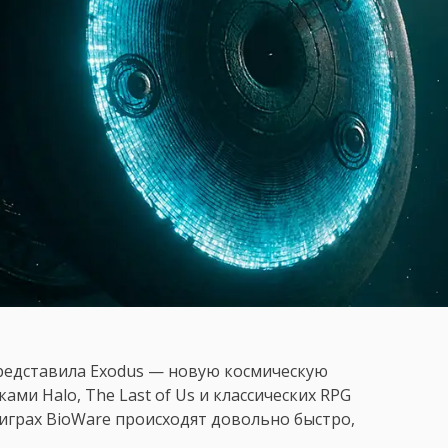
редставила Exodus — новую космическую
и Halo, The Last of Us и классических RPG
 играх BioWare происходят довольно быстро,