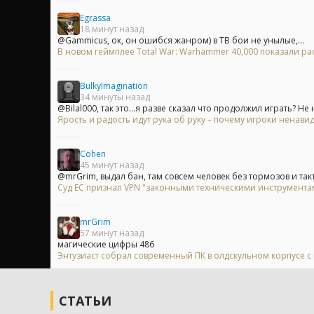
Egrassa
18 минут назад
@Gammicus, ок, он ошибся жанром) в ТВ бои не унылые,...
В новом геймплее Total War: Warhammer 40,000 показали 
BulkyImagination
34 минуты назад
@Bilal000, так это...я разве сказал что продолжил играть? Не н
Ярость и радость идут рука об руку – почему игроки ненавид
Cohen
45 минут назад
@mrGrim, выдал бан, там совсем человек без тормозов и так
Суд ЕС признал VPN "законными техническими инструментам
mrGrim
57 минут назад
магические цифры 486
Энтузиаст собрал современный ПК в олдскульном корпусе с
СТАТЬИ