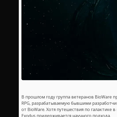
В прошлом году группа ветеранов BioWare п
RPG, разрабатываемую бывшими разработчикам
от BioWare. Хотя путешествия по галактике в
Exodus придерживается научного подхода.