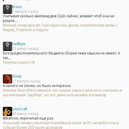
Bravo
1 минуту назад
Учитывая сколько миллиардов США сейчас, вливает чтоб ена не
рухула....
Япония снова просит США перестать делать политические мемы с
Марио, Pokemon и Наруто
HellByte
15 минут назад
Без предположительного бюджета сборки тема смысла не имеет. А
так,...
Покупка нового ПК
YDAB
31 минуту назад
я ничего не понял, но было интересно.
Фанаты Mass Effect смеются, что нашли самого сильного союзника в
организации "Цербер", но его даже нельзя взять в команду
JohnCraft
39 минут назад
@Bahron, перечитай еще раз
Польский пловец переплыл Балтийское море за 55 часов без сна и
собрал более 250 тысяч долларов