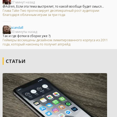
27 минут назад
@Adren, Если эта тема выстрелит, то какой вообще будет смысл...
Глава Take-Two прогнозирует десятикратный рост аудитории
благодаря облачным играм за три года
scandall
33 минуты назад
Так и где фотки в сборке уже ?)
Геймеры восхищены дизайном лимитированного корпуса из 2011
года, который наконец-то получит апгрейд
СТАТЬИ