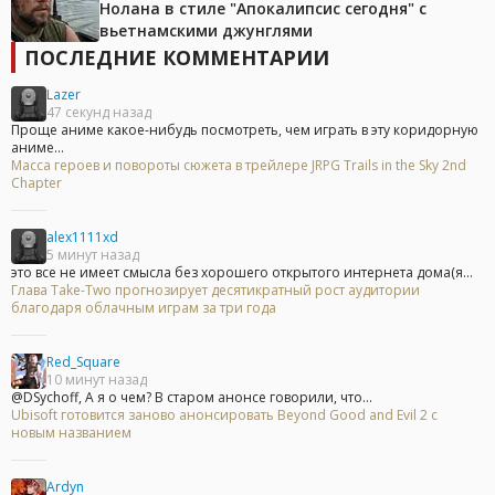
Нолана в стиле "Апокалипсис сегодня" с
вьетнамскими джунглями
ПОСЛЕДНИЕ КОММЕНТАРИИ
Lazer
47 секунд назад
Проще аниме какое-нибудь посмотреть, чем играть в эту коридорную
аниме...
Масса героев и повороты сюжета в трейлере JRPG Trails in the Sky 2nd
Chapter
alex1111xd
5 минут назад
это все не имеет смысла без хорошего открытого интернета дома(я...
Глава Take-Two прогнозирует десятикратный рост аудитории
благодаря облачным играм за три года
Red_Square
10 минут назад
@DSychoff, А я о чем? В старом анонсе говорили, что...
Ubisoft готовится заново анонсировать Beyond Good and Evil 2 с
новым названием
Ardyn