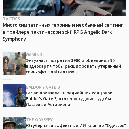
TACTICS
Много симпатичных героинь и необычный сеттинг
в трейлере тактической sci-fi RPG Angelic Dark
Symphony
GAMING
Энтузиаст потратил $900 и объединил 90
видеокарт чтобы расшифровать утерянный
спин-офф Final Fantasy 7
BALDUR'S GATE 3
Larian показала 10 редчайших концовок
Baldur's Gate 3, включая худшие судьбы
Лаэзель и Астариона
THE ODYSSEY
Ютубер снял эффектный ИИ-клип по "Одиссее"