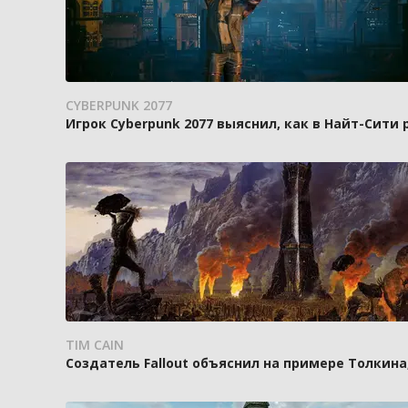
CYBERPUNK 2077
Игрок Cyberpunk 2077 выяснил, как в Найт-Сити
TIM CAIN
Создатель Fallout объяснил на примере Толкин