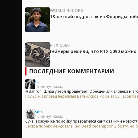
WORLD RECORD
18-летний подросток из Флориды поб
RTX 5090
Геймеры решили, что RTX 5090 можно 
ПОСЛЕДНИЕ КОММЕНТАРИИ
fla
12 минут назад
@Bahron, Шиза у тебя процветает. Обесценил человека и его 
Польский пловец переплыл Балтийское море за 55 часов без
civik
16 минут назад
Сука, в какую же помойку превратился сайт с такими новостя
Сестра порекомендовала Red Dead Redemption 2 брату, но р