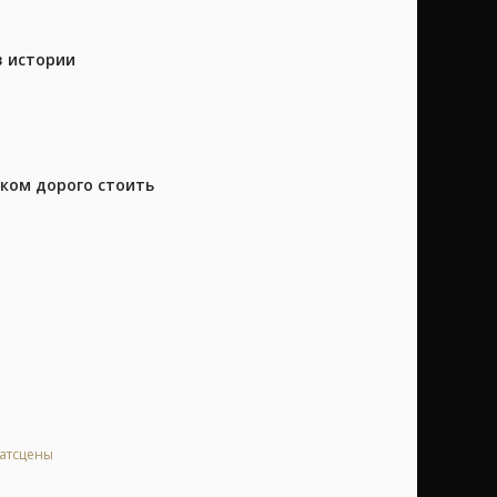
в истории
шком дорого стоить
катсцены