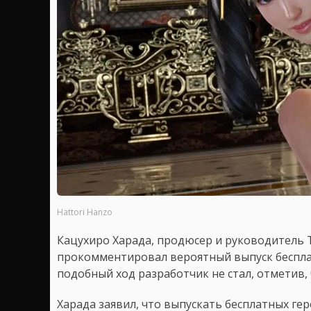
Hattori Hanzo
Кацухиро Харада, продюсер и руководитель T
прокомментировал вероятный выпуск беспл
подобный ход разработчик не стал, отметив,
Харада заявил, что выпускать бесплатных гер