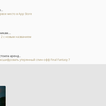
...
рвое место в App Store
икам....
l 2 с новым названием
стоила аренд...
асшифровать утерянный спин-офф Final Fantasy 7