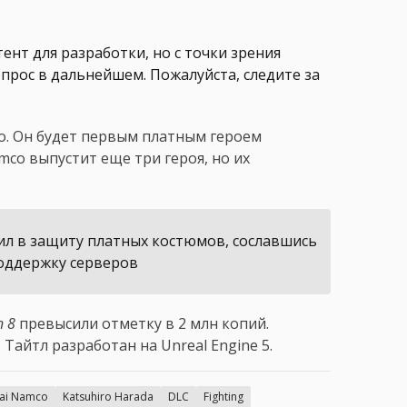
нт для разработки, но с точки зрения
прос в дальнейшем. Пожалуйста, следите за
о. Он будет первым платным героем
mco выпустит еще три героя, но их
ил в защиту платных костюмов, сославшись
поддержку серверов
n 8
превысили отметку в 2 млн копий.
. Тайтл разработан на Unreal Engine 5.
ai Namco
Katsuhiro Harada
DLC
Fighting