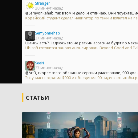
Stranger
20 минут назад
@SemyonRehab, так в том и дело. Я отличаю. Они поуехавшие
Корейский студент сделал навигатор по тени и взлетел на пе
SemyonRehab
27 минут назад
Шансы есть? Надеюсь это не рескин ассасина будет по механ
Ubisoft готовится заново анонсировать Beyond Good and Evi
SeeN
27 минут назад
@Art3, скорее всего облачные серваки участвовали, 900 дол 
Энтузиаст потратил $900 и объединил 90 видеокарт чтобы р
СТАТЬИ