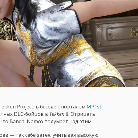
ekken Project, в беседе с порталом
MP1st
атных DLC-бойцов в
Tekken 8
. Отрицать
 что Bandai Namco подумает над этим.
оев — так себе затея, учитывая высокую