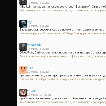
13 минут назад
@BulkyImagination, тут ключевое слово "фанатики". Они в люб
Кейпоп-звезду раскритиковали за то, что она вскрыла доро
Psy
15 минут назад
Зазвездилась девочка, как бы потом от нее тошно всем не...
Звезда хоррора "Одержимость" Инди Наварретте мечтает исп
MrKarkadil
18 минут назад
@NedPod, Сейчас реально, после того как переработали стро
Фанат сделал потрясающий анаморфный портрет Джеймса Бон
accn
20 минут назад
Красиво конечно, а теперь представьте что блок питания сдох
Владелец ПК собрал кабели в один жгут на нескольких деся
mrGrim
22 минуты назад
проблема покемоноводов - в том что большая часть людей кт
Кейпоп-звезду раскритиковали за то, что она вскрыла доро