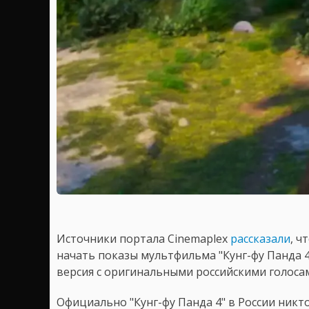
Источники портала Cinemaplex
рассказали
, ч
начать показы мультфильма "Кунг-фу Панда 4"
версия с оригинальными российскими голос
Официально "Кунг-фу Панда 4" в России никт