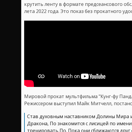
крутить ленту в формате предсеансового обс
лета 2022 года. Это показ без прокатного удо
Мировой прокат мультфильма "Кунг-фу Панда
Режиссером выступил Майк Митчелл, постано
Став духовным наставником Долины Мира и
Дракона, По знакомится с лисицей по имени 
тренировать По. Пока они сближаются друг 