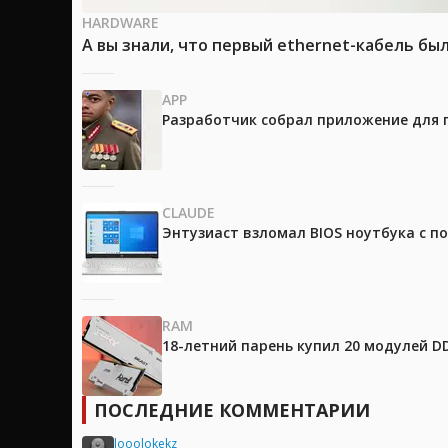
HARDWARE
А вы знали, что первый ethernet-кабель бы
APP
Разработчик собрал приложение для 
CLAUDE
Энтузиаст взломал BIOS ноутбука с п
RAM
18-летний парень купил 20 модулей D
ПОСЛЕДНИЕ КОММЕНТАРИИ
looolokekz