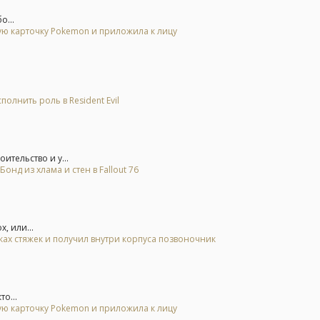
о...
гую карточку Pokemon и приложила к лицу
олнить роль в Resident Evil
ительство и у...
д из хлама и стен в Fallout 76
, или...
тках стяжек и получил внутри корпуса позвоночник
о...
гую карточку Pokemon и приложила к лицу