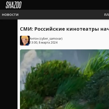
НОВОСТИ
ПЛ
СМИ: Российские кинотеатры нач
Антон
(
cyber_samovar
)
13:00, 8 марта 2024