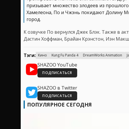
призывает множество злодеев из прошлого.
Хамелеона, По и Чжэнь покидают Долину М
город.
К озвучке По вернулся Джек Блэк. Также в ак
Дастин Хоффман, Брайан Крэнстон, Иэн Макше
Тэги:
Кино
Kung Fu Panda 4
DreamWorks Animation
J
SHAZOO YouTube
ПОДПИСАТЬСЯ
SHAZOO в Twitter
ПОДПИСАТЬСЯ
ПОПУЛЯРНОЕ СЕГОДНЯ