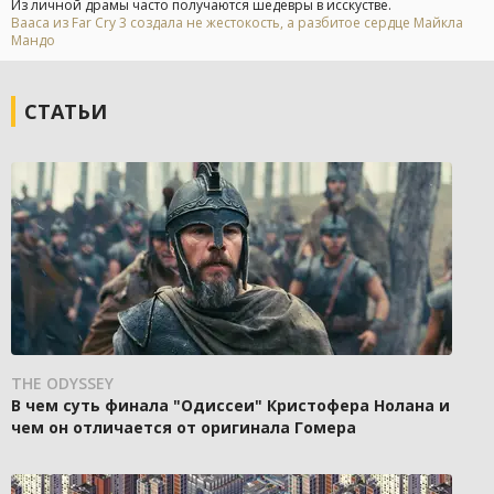
Из личной драмы часто получаются шедевры в исскустве.
Вааса из Far Cry 3 создала не жестокость, а разбитое сердце Майкла
Мандо
СТАТЬИ
THE ODYSSEY
В чем суть финала "Одиссеи" Кристофера Нолана и
чем он отличается от оригинала Гомера