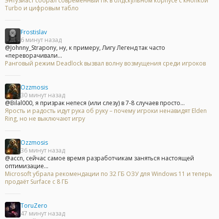
Энтузиаст собрал современный ПК в олдскульном корпусе с кнопкой
Turbo и цифровым табло
Frostislav
6 минут назад
@Johnny_Strapony, ну, к примеру, Лигу Легенд так часто
«переворачивали...
Ранговый режим Deadlock вызвал волну возмущения среди игроков
Ozzmosis
30 минут назад
@Bilal000, я призрак непеся (или слезу) в 7-8 случаев просто...
Ярость и радость идут рука об руку – почему игроки ненавидят Elden
Ring, но не выключают игру
Ozzmosis
36 минут назад
@accn, сейчас самое время разработчикам заняться настоящей
оптимизацие...
Microsoft убрала рекомендации по 32 ГБ ОЗУ для Windows 11 и теперь
продаёт Surface с 8 ГБ
ToruZero
47 минут назад