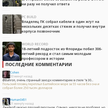
ни разу не получил ответа
PC BUILD
Владелец ПК собрал кабели в один жгут на
нескольких десятках стяжек и получил внутри
корпуса позвоночник
WORLD RECORD
18-летний подросток из Флориды побил 306-
летний рекорд и стал самым молодым
профессором в истории
ПОСЛЕДНИЕ КОММЕНТАРИИ
Cohen
20 минут назад
@Bahron, очень странный заход к комментарию в стиле "в 30...
Польский пловец переплыл Балтийское море за 55 часов без сна и
собрал более 250 тысяч долларов
Human0451
21 минуту назад
Джейкоб ужасно плоский персонаж. Однако, никогда не.пробовал, но