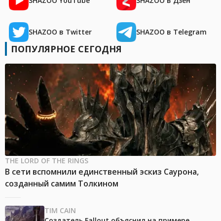
SHAZOO YouTube
SHAZOO в Дзен
SHAZOO в Twitter
SHAZOO в Telegram
ПОПУЛЯРНОЕ СЕГОДНЯ
THE LORD OF THE RINGS
В сети вспомнили единственный эскиз Саурона,
созданный самим Толкином
TIM CAIN
Создатель Fallout объяснил на примере