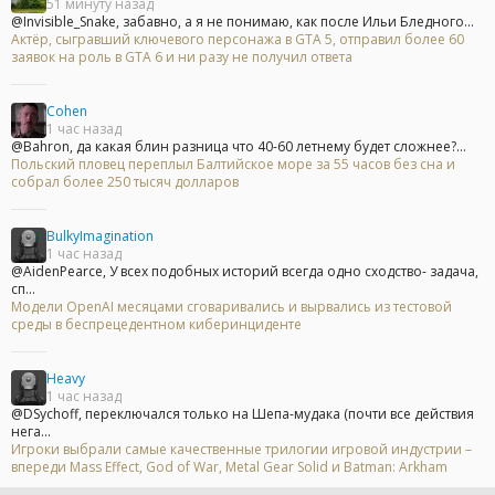
51 минуту назад
@Invisible_Snake, забавно, а я не понимаю, как после Ильи Бледного...
Актёр, сыгравший ключевого персонажа в GTA 5, отправил более 60
заявок на роль в GTA 6 и ни разу не получил ответа
Cohen
1 час назад
@Bahron, да какая блин разница что 40-60 летнему будет сложнее?...
Польский пловец переплыл Балтийское море за 55 часов без сна и
собрал более 250 тысяч долларов
BulkyImagination
1 час назад
@AidenPearce, У всех подобных историй всегда одно сходство- задача,
сп...
Модели OpenAI месяцами сговаривались и вырвались из тестовой
среды в беспрецедентном киберинциденте
Heavy
1 час назад
@DSychoff, переключался только на Шепа-мудака (почти все действия
нега...
Игроки выбрали самые качественные трилогии игровой индустрии –
впереди Mass Effect, God of War, Metal Gear Solid и Batman: Arkham