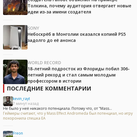
Толкина, почему аудитория отвергает новые
идеи из-за имени создателя
SONY
Небоскрёб в Монголии оказался копией PS5
задолго до её анонса
WORLD RECORD
18-летний подросток из Флориды побил 306-
летний рекорд и стал самым молодым
профессором в истории
ПОСЛЕДНИЕ КОММЕНТАРИИ
kevin_rayt
7 минут назад
Не было у неё никакого потенциала. Потому что, от "Mass...
Геймеры считают, что у Mass Effect Andromeda был потенциал, но игру
похоронила спешка EA
Freon