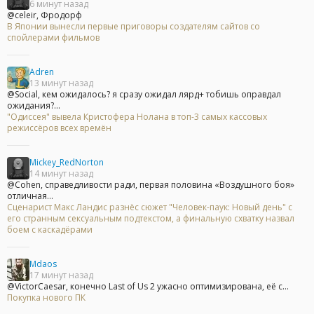
6 минут назад
@celeir, Фродорф
В Японии вынесли первые приговоры создателям сайтов со
спойлерами фильмов
Adren
13 минут назад
@Social, кем ожидалось? я сразу ожидал лярд+ тобишь оправдал
ожидания?...
"Одиссея" вывела Кристофера Нолана в топ-3 самых кассовых
режиссёров всех времён
Mickey_RedNorton
14 минут назад
@Cohen, справедливости ради, первая половина «Воздушного боя»
отличная...
Сценарист Макс Ландис разнёс сюжет "Человек-паук: Новый день" с
его странным сексуальным подтекстом, а финальную схватку назвал
боем с каскадёрами
Mdaos
17 минут назад
@VictorCaesar, конечно Last of Us 2 ужасно оптимизирована, её с...
Покупка нового ПК