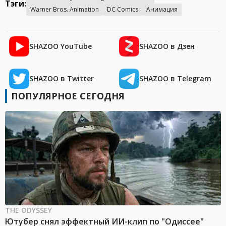
Тэги:
Warner Bros. Animation
DC Comics
Анимация
SHAZOO YouTube
SHAZOO в Дзен
SHAZOO в Twitter
SHAZOO в Telegram
ПОПУЛЯРНОЕ СЕГОДНЯ
THE ODYSSEY
Ютубер снял эффектный ИИ-клип по "Одиссее"