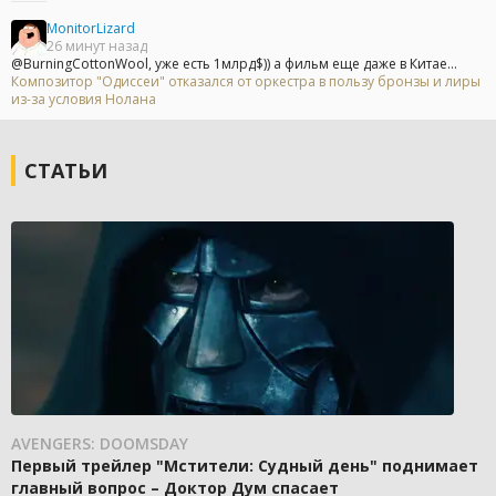
MonitorLizard
26 минут назад
@BurningCottonWool, уже есть 1млрд$)) а фильм еще даже в Китае...
Композитор "Одиссеи" отказался от оркестра в пользу бронзы и лиры
из-за условия Нолана
СТАТЬИ
AVENGERS: DOOMSDAY
Первый трейлер "Мстители: Судный день" поднимает
главный вопрос – Доктор Дум спасает