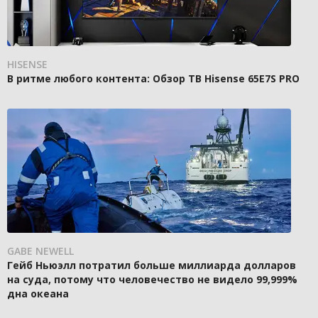
HISENSE
В ритме любого контента: Обзор ТВ Hisense 65E7S PRO
GABE NEWELL
Гейб Ньюэлл потратил больше миллиарда долларов
на суда, потому что человечество не видело 99,999%
дна океана