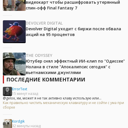
видеокарт чтобы расшифровать утерянный
спин-офф Final Fantasy 7
DEVOLVER DIGITAL
Devolver Digital уходит с биржи после обвала
акций на 95 процентов
THE ODYSSEY
Ютубер снял эффектный ИИ-клип по "Одиссее"
Нолана в стиле "Апокалипсис сегодня" с
вьетнамскими джунглями
ПОСЛЕДНИЕ КОММЕНТАРИИ
ErrorText
15 минут назад
@gelox, хм, может я не так активно клаву использую или...
Как правильно чистить механическую клавиатуру и не сойти с ума при
сборке
Kordgik
32 минуты назад