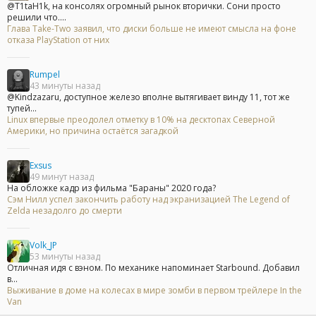
@T1taH1k, на консолях огромный рынок вторички. Сони просто
решили что....
Глава Take-Two заявил, что диски больше не имеют смысла на фоне
отказа PlayStation от них
Rumpel
43 минуты назад
@Kindzazaru, доступное железо вполне вытягивает винду 11, тот же
тупей...
Linux впервые преодолел отметку в 10% на десктопах Северной
Америки, но причина остаётся загадкой
Exsus
49 минут назад
На обложке кадр из фильма "Бараны" 2020 года?
Сэм Нилл успел закончить работу над экранизацией The Legend of
Zelda незадолго до смерти
Volk_JP
53 минуты назад
Отличная идя с вэном. По механике напоминает Starbound. Добавил
в...
Выживание в доме на колесах в мире зомби в первом трейлере In the
Van