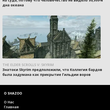
на суда, потому что человечество не видело 99,999%
дна океана
THE ELDER SCROLLS V: SKYRIM
Знатоки Skyrim предположили, что Коллегия бардов
была задумана как прикрытие Гильдии воров
О SHAZOO
О Нас
Главная