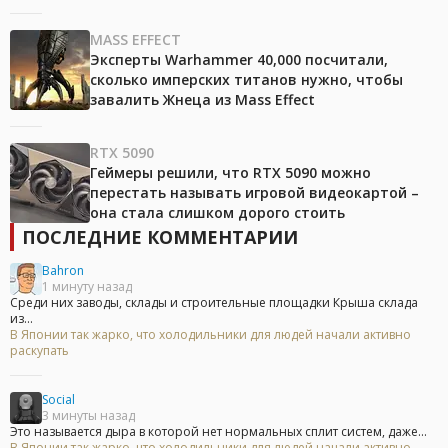
MASS EFFECT
Эксперты Warhammer 40,000 посчитали,
сколько имперских титанов нужно, чтобы
завалить Жнеца из Mass Effect
RTX 5090
Геймеры решили, что RTX 5090 можно
перестать называть игровой видеокартой –
она стала слишком дорого стоить
ПОСЛЕДНИЕ КОММЕНТАРИИ
Bahron
1 минуту назад
Среди них заводы, склады и строительные площадки Крыша склада
из...
В Японии так жарко, что холодильники для людей начали активно
раскупать
Social
3 минуты назад
Это называется дыра в которой нет нормальных сплит систем, даже...
В Японии так жарко, что холодильники для людей начали активно