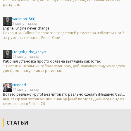
раскупать
vadimon1500
5 минут назад
Engine. Engine never change
Поклонник Fallout 3 попросил создателей ремастера избавиться от 7
загрузочных экранов Ривет-Сити
Etot_nik_uzhe_zanyat
11 минут назад
Рабочая установка просто обязана выглядеть как то так
13-летний школьник собрал установку, добывающую воду из воздуха
для ферм в засушливых регионах
NedPod
12 минут назад
Вот это реально круто! Без читов это реально сделать?Недавно был...
Фанат сделал потрясающий анаморфный портрет Джеймса Бонд из
хлама и стен в Fallout 76
СТАТЬИ