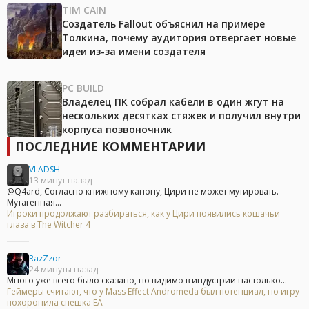
TIM CAIN
Создатель Fallout объяснил на примере
Толкина, почему аудитория отвергает новые
идеи из-за имени создателя
PC BUILD
Владелец ПК собрал кабели в один жгут на
нескольких десятках стяжек и получил внутри
корпуса позвоночник
ПОСЛЕДНИЕ КОММЕНТАРИИ
VLADSH
13 минут назад
@Q4ard, Согласно книжному канону, Цири не может мутировать.
Мутагенная...
Игроки продолжают разбираться, как у Цири появились кошачьи
глаза в The Witcher 4
RazZzor
24 минуты назад
Много уже всего было сказано, но видимо в индустрии настолько...
Геймеры считают, что у Mass Effect Andromeda был потенциал, но игру
похоронила спешка EA