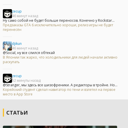
zecup
46 минут назад
Ну само собой не будет больше переносов. Конечно у Rockstar...
Предзаказы GTA 6 исключительно хороши, релиз игры не будет
перенесён
djikun
46 минут назад
@Social, ну все слился обтекай
В Японии так жарко, что холодильники для людей начали активно
раскупать
zecup
52 минуты назад
@Stranger, мы здесь все шизофреники. А редакторы в тройне. Но...
Корейский студент сделал навигатор по тени и взлетел на первое
место в App Store
СТАТЬИ