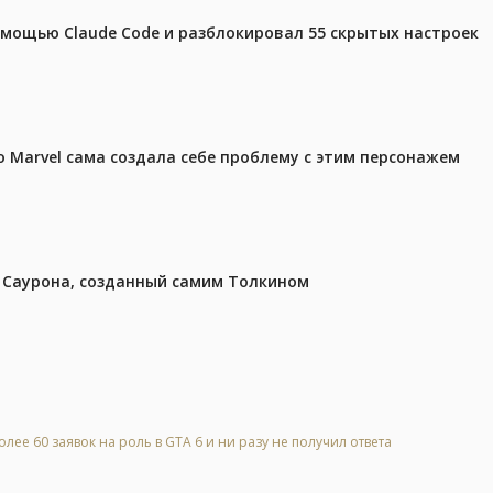
омощью Claude Code и разблокировал 55 скрытых настроек
 Marvel сама создала себе проблему с этим персонажем
з Саурона, созданный самим Толкином
лее 60 заявок на роль в GTA 6 и ни разу не получил ответа