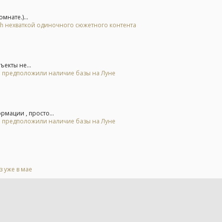
нате.)...
tch нехваткой одиночного сюжетного контента
екты не...
 и предположили наличие базы на Луне
мации , просто...
 и предположили наличие базы на Луне
 уже в мае