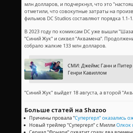
млн долларов, и подчеркнул, что это "настоя
отметили, что совокупные затраты на произ
фильмов DC Studios составляют порядка 1.1-1
В 2023 году по комиксам DC уже вышли "Шазам
"Синий Жук" и сиквел "Аквамена". Продолжен
собрало жалкие 133 млн долларов.
СМИ: Джеймс Ганн и Питер 
Генри Кавиллом
"Синий Жук" выйдет 18 августа, а второй "Акв
Больше статей на Shazoo
Причины провала "
Супергерл" оказались 
Новый трейлер "Супергерл" с Милли
Олкок 
Сериал "Фонари" охватит сразу два време