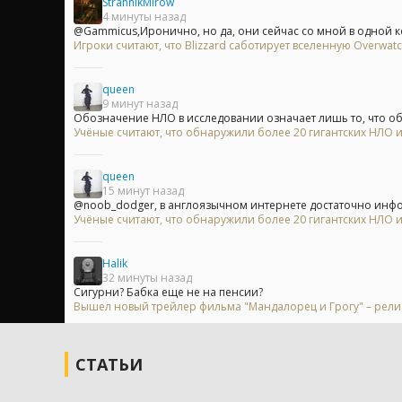
StrannikMirow
4 минуты назад
@Gammicus,Иронично, но да, они сейчас со мной в одной ком
Игроки считают, что Blizzard саботирует вселенную Overwa
queen
9 минут назад
Обозначение НЛО в исследовании означает лишь то, что объ
Учёные считают, что обнаружили более 20 гигантских НЛО
queen
15 минут назад
@noob_dodger, в англоязычном интернете достаточно инфор
Учёные считают, что обнаружили более 20 гигантских НЛО
Halik
32 минуты назад
Сигурни? Бабка еще не на пенсии?
Вышел новый трейлер фильма "Мандалорец и Грогу" – релиз
СТАТЬИ