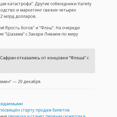
щая катастрофа". Другие собеседники Variety
водство и маркетинг свежих четырех
.2 млрд долларов.
! Ярость богов" и "Флэш". На очереди
ие "Шазама" с Закари Ливаем по миру
Сафран отказались от концовки "Флэша" с
амен" — 20 декабря.
ожидаемыми
посвящён старту продаж билетов
нных
периода и станет первым сюжетом в