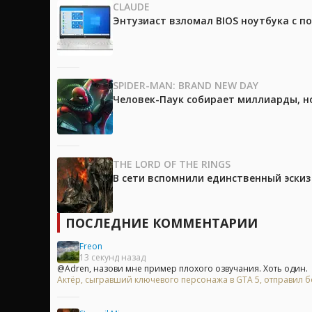
CLAUDE
Энтузиаст взломал BIOS ноутбука с п
SPIDER-MAN: BRAND NEW DAY
Человек-Паук собирает миллиарды, но
THE LORD OF THE RINGS
В сети вспомнили единственный эски
ПОСЛЕДНИЕ КОММЕНТАРИИ
Freon
13 секунд назад
@Adren, назови мне пример плохого озвучания. Хоть один.
Актёр, сыгравший ключевого персонажа в GTA 5, отправил бо