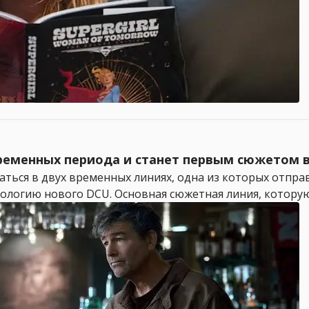
временных периода и станет первым сюжетом 
аться в двух временных линиях, одна из которых отправи
ологию нового DCU. Основная сюжетная линия, которую 