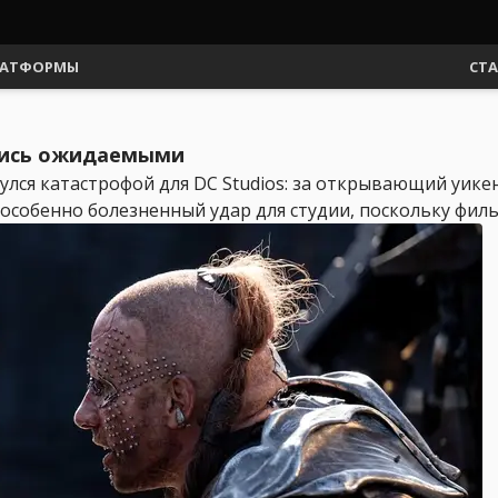
АТФОРМЫ
СТ
лись ожидаемыми
улся катастрофой для DC Studios: за открывающий уике
особенно болезненный удар для студии, поскольку филь