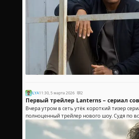
ILYA
11:30, 5 марта 2026
2
Первый трейлер Lanterns – сериал со
Вчера утром в сеть утёк короткий тизер сер
полноценный трейлер нового шоу. Судя по все