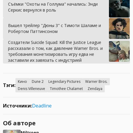
Съёмки "Охоты на Голлума" начались: Энди
Серкис вернулся в роль
Вышел трейлер "Дюны 3" с Тимоти Шаламе и
Робертом Паттинсоном
Создатели Suicide Squad: Kill the Justice League
рассказали о том, как давление Warner Bros. и
требования монетизировать игру едва не
заставили их завязать с индустрией
Кино
Dune 2
Legendary Pictures
Warner Bros.
Тэги:
Denis Villeneuve
Timothee Chalamet
Zendaya
Источники:
Deadline
Об авторе
Miltroen