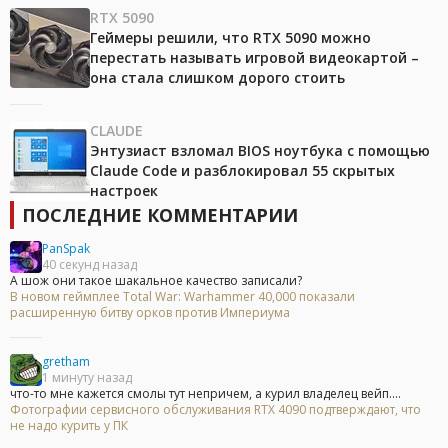
RTX 5090
Геймеры решили, что RTX 5090 можно
перестать называть игровой видеокартой –
она стала слишком дорого стоить
CLAUDE
Энтузиаст взломал BIOS ноутбука с помощью
Claude Code и разблокировал 55 скрытых
настроек
ПОСЛЕДНИЕ КОММЕНТАРИИ
PanSpak
40 секунд назад
А шож они такое шакальное качество записали?
В новом геймплее Total War: Warhammer 40,000 показали
расширенную битву орков против Империума
gretham
1 минуту назад
что-то мне кажется смолы тут непричем, а курил владелец вейп....
Фотографии сервисного обслуживания RTX 4090 подтверждают, что
не надо курить у ПК