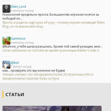
Elden_Lord
4 минуты назад
Психология предельно проста: Большинство игроков гонятся за
победой по...
Ярость и радость идут рука об руку – почему игроки ненавидят Elden
Ring, но не выключают игру
Gammicus
4 минуты назад
@Bahron, у тебя шиза разошлась. Кроме той самой реакции, мне...
Larian забанили на YouTube во время трансляции Baldur's Gate 3
djikun
7 минут назад
кхм... проверять это мы конечно не будем
Учёные считают, что обнаружили более 20 гигантских НЛО и
предположили наличие базы на Луне
СТАТЬИ