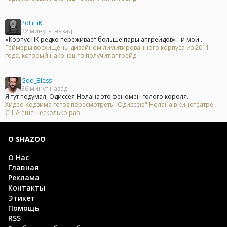
PoLiTiK
22 минуты назад
«Корпус ПК редко переживает больше пары апгрейдов» - и мой...
Геймеры восхищены дизайном лимитированного корпуса из 2011
года, который наконец-то получит апгрейд
God_Bless
36 минут назад
Я тут подумал, Одиссея Нолана это феномен голого короля.
Хидео Кодзима готов пересмотреть "Одиссею" Нолана в кинотеатре
США еще несколько раз
О SHAZOO
О Нас
Главная
Реклама
Контакты
Этикет
Помощь
RSS