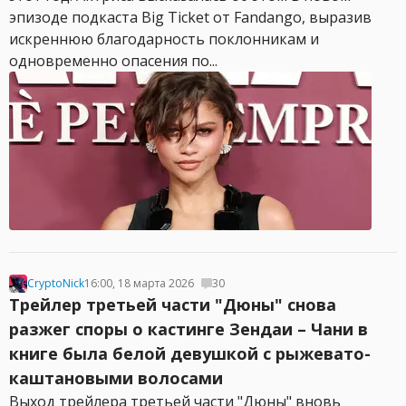
эпизоде подкаста Big Ticket от Fandango, выразив
искреннюю благодарность поклонникам и
одновременно опасения по...
CryptoNick
16:00, 18 марта 2026
30
Трейлер третьей части "Дюны" снова
разжег споры о кастинге Зендаи – Чани в
книге была белой девушкой с рыжевато-
каштановыми волосами
Выход трейлера третьей части "Дюны" вновь