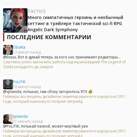
TACTICS
Много симпатичных героинь и необычный
сеттинг в трейлере тактической sci-fi RPG
Angelic Dark Symphony
ПОСЛЕДНИЕ КОММЕНТАРИИ
ObaNa
12 минут назад
@Exsus, Вот и думай теперь за кого нас принимают редакторы...
Сэм Нилл успел закончить работу над экранизацией The Legend of
Zelda незадолго до смерти
PoLiTiK
18 минут назад
@vplanida, потыкал, там сбоку загорелось RTX 🤣
Геймеры восхищены дизайном лимитированного корпуса из 2011
года, который наконец-то получит апгрейд
vplanida
21 минуту назад
@PoLiTiK, потыкай палкой, может мертвый уже
Геймеры восхищены дизайном лимитированного корпуса из 2011
года, который наконец-то получит апгрейд