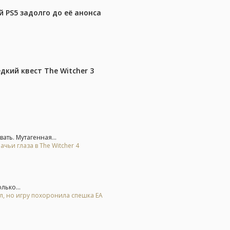
 PS5 задолго до её анонса
дкий квест The Witcher 3
ть. Мутагенная...
ьи глаза в The Witcher 4
лько...
ал, но игру похоронила спешка EA