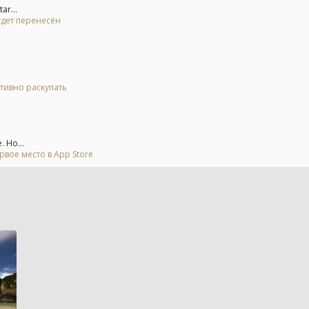
r...
удет перенесён
тивно раскупать
 Но...
рвое место в App Store