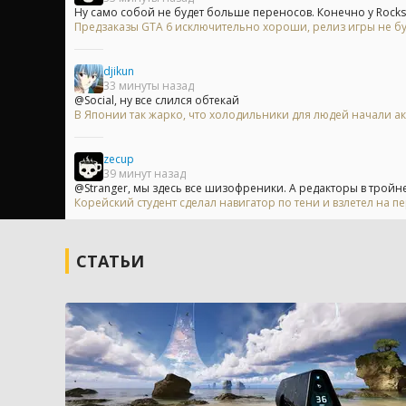
Ну само собой не будет больше переносов. Конечно у Rocksta
Предзаказы GTA 6 исключительно хороши, релиз игры не б
djikun
33 минуты назад
@Social, ну все слился обтекай
В Японии так жарко, что холодильники для людей начали ак
zecup
39 минут назад
@Stranger, мы здесь все шизофреники. А редакторы в тройне.
Корейский студент сделал навигатор по тени и взлетел на пе
СТАТЬИ