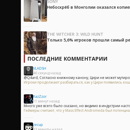
SONY
Небоскрёб в Монголии оказался копией
THE WITCHER 3: WILD HUNT
Только 5,6% игроков прошли самый ре
ПОСЛЕДНИЕ КОММЕНТАРИИ
VLADSH
46 секунд назад
@Q4ard, Согласно книжному канону, Цири не может мутирова
Игроки продолжают разбираться, как у Цири появились кошач
RazZzor
11 минут назад
Много уже всего было сказано, но видимо в индустрии насто
Геймеры считают, что у Mass Effect Andromeda был потенци
zecup
33 минуты назад