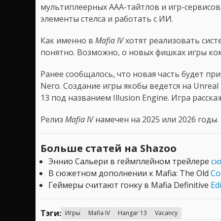
мультиплеерных ААА-тайтлов и игр-сервисов
элементы стелса и работать с ИИ.
Как именно в
Mafia IV
хотят реализовать систе
понятно. Возможно, о новых фишках игры ко
Ранее сообщалось, что новая часть будет п
Nero. Создание игры якобы ведется на Unreal
13 под названием Illusion Engine. Игра расск
Релиз
Mafia IV
намечен на 2025 или 2026 годы.
Больше статей на Shazoo
Эннио Сальери в геймплейном трейлере
сю
В сюжетном дополнении к Mafia: The Old
Co
Геймеры считают гонку в Mafia Definitive
Ed
Тэги:
Игры
Mafia IV
Hangar 13
Vacancy