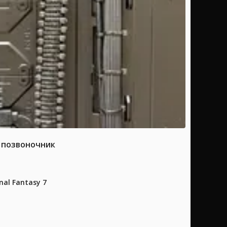
а позвоночник
al Fantasy 7