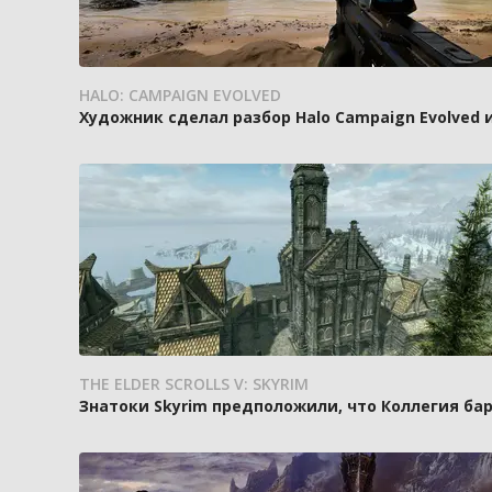
HALO: CAMPAIGN EVOLVED
Художник сделал разбор Halo Campaign Evolved 
THE ELDER SCROLLS V: SKYRIM
Знатоки Skyrim предположили, что Коллегия ба