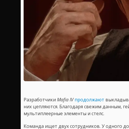
Разработчики
Mafia IV
продолжают
выкладыва
них цепляются. Благодаря свежим данным, гей
мультиплеерные элементы и стелс.
Команда ищет двух сотрудников. У одного д