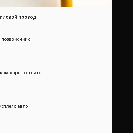
силовой провод
а позвоночник
шком дорого стоить
исплеях авто