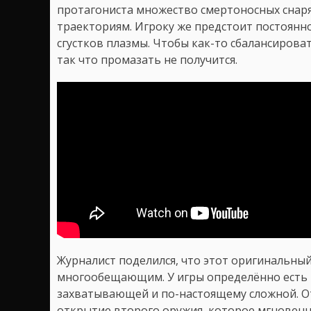
протагониста множество смертоносных снар
траекториям. Игроку же предстоит постоянно 
сгустков плазмы. Чтобы как-то сбалансирова
так что промазать не получится.
Журналист поделился, что этот оригинальный
многообещающим. У игры определённо есть п
захватывающей и по-настоящему сложной. От
открытие второго оружия, которое мгновенн