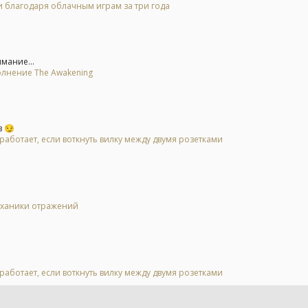
и благодаря облачным играм за три года
имание...
олнение The Awakening
в 😏
аботает, если воткнуть вилку между двумя розетками
механики отражений
аботает, если воткнуть вилку между двумя розетками