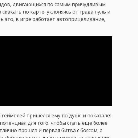
ядов, двигающихся по самым причудливым
скакать по карте, уклоняясь от града пуль и
ть это, в игре работает автоприцеливание,
 геймплей пришёлся ему по душе и показался
отенциал для того, чтобы стать ещё более
лично прошла и первая битва с боссом, а
о сбивало щиты, дало надежду на появление