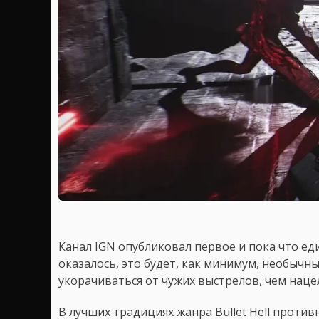
Канал IGN опубликовал первое и пока что е
оказалось, это будет, как минимум, необычн
укорачиваться от чужих выстрелов, чем наце
В лучших традициях жанра Bullet Hell против