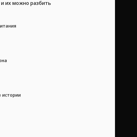
 и их можно разбить
питания
она
в истории