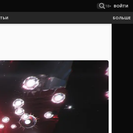
18+
ВОЙТИ
АТЬИ
БОЛЬШЕ