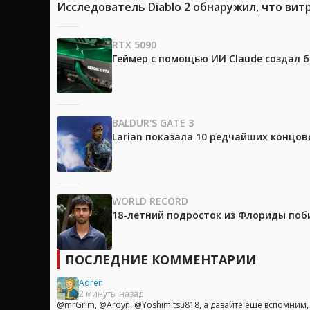
Исследователь Diablo 2 обнаружил, что вит
RTX 5090
Геймер с помощью ИИ Claude создал 
BALDUR'S GATE 3
Larian показала 10 редчайших концово
WORLD RECORD
18-летний подросток из Флориды поб
ПОСЛЕДНИЕ КОММЕНТАРИИ
Adren
2 минуты назад
@mrGrim, @Ardyn, @Yoshimitsu818, а давайте еще вспомним, ч