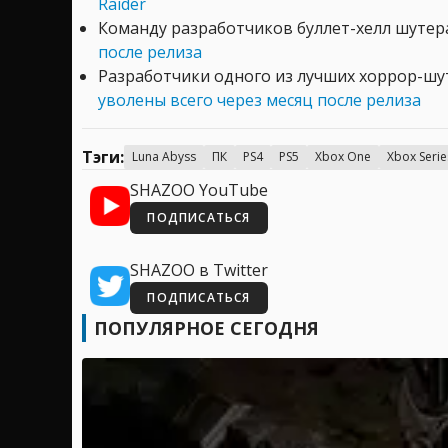
Raider
Команду разработчиков буллет-хелл шутер
после релиза
Разработчики одного из лучших хоррор-ш
уволены всего через месяц после релиза
Тэги:
Luna Abyss
ПК
PS4
PS5
Xbox One
Xbox Serie
SHAZOO YouTube
ПОДПИСАТЬСЯ
SHAZOO в Twitter
ПОДПИСАТЬСЯ
ПОПУЛЯРНОЕ СЕГОДНЯ