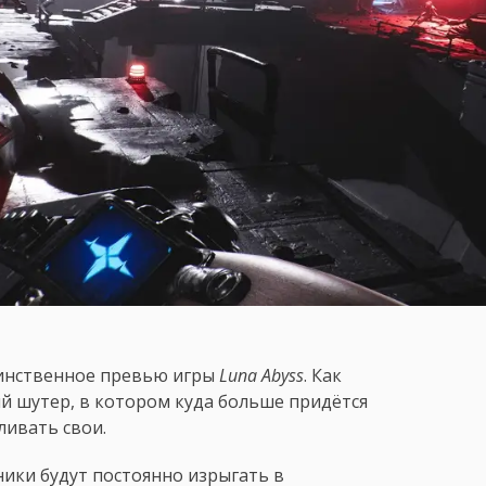
динственное превью игры
Luna Abyss
. Как
ый шутер, в котором куда больше придётся
ливать свои.
ники будут постоянно изрыгать в