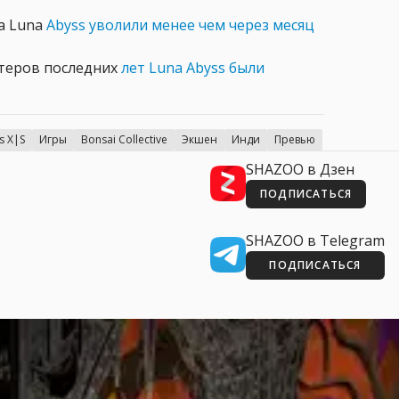
а Luna
Abyss уволили менее чем через месяц
утеров последних
лет Luna Abyss были
s X|S
Игры
Bonsai Collective
Экшен
Инди
Превью
SHAZOO в Дзен
ПОДПИСАТЬСЯ
SHAZOO в Telegram
ПОДПИСАТЬСЯ