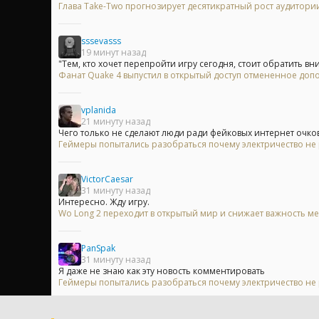
Глава Take-Two прогнозирует десятикратный рост аудитори
sssevasss
19 минут назад
"Тем, кто хочет перепройти игру сегодня, стоит обратить вн
Фанат Quake 4 выпустил в открытый доступ отмененное доп
vplanida
21 минуту назад
Чего только не сделают люди ради фейковых интернет очко
Геймеры попытались разобраться почему электричество не р
VictorCaesar
31 минуту назад
Интересно. Жду игру.
Wo Long 2 переходит в открытый мир и снижает важность 
PanSpak
31 минуту назад
Я даже не знаю как эту новость комментировать
Геймеры попытались разобраться почему электричество не р