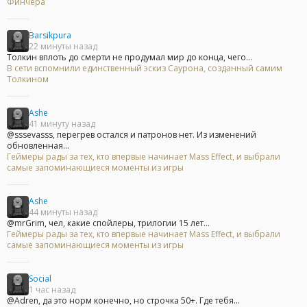
Финчера
Barsikpura
22 минуты назад
Толкин вплоть до смерти не продумал мир до конца, чего...
В сети вспомнили единственный эскиз Саурона, созданный самим
Толкином
Ashe
41 минуту назад
@sssevasss, перегрев остался и патронов нет. Из изменений
обновленная...
Геймеры рады за тех, кто впервые начинает Mass Effect, и выбрали
самые запоминающиеся моменты из игры
Ashe
44 минуты назад
@mrGrim, чел, какие спойлеры, трилогии 15 лет...
Геймеры рады за тех, кто впервые начинает Mass Effect, и выбрали
самые запоминающиеся моменты из игры
Social
1 час назад
@Adren, да это норм конечно, но строчка 50+. Где тебя...