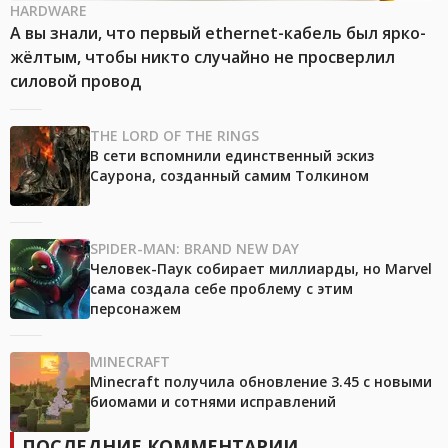
HARDWARE
А вы знали, что первый ethernet-кабель был ярко-
жёлтым, чтобы никто случайно не просверлил
силовой провод
THE LORD OF THE RINGS
В сети вспомнили единственный эскиз
Саурона, созданный самим Толкином
SPIDER-MAN: BRAND NEW DAY
Человек-Паук собирает миллиарды, но Marvel
сама создала себе проблему с этим
персонажем
MINECRAFT
Minecraft получила обновление 3.45 с новыми
биомами и сотнями исправлений
ПОСЛЕДНИЕ КОММЕНТАРИИ