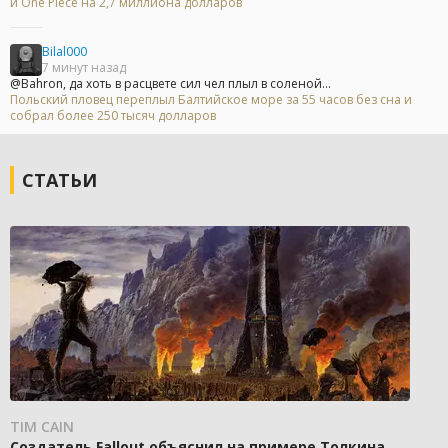
и One Piece на 2,7 миллиона долларов
Bilal000
7 минут назад
@Bahron, да хоть в расцвете сил чел плыл в соленой...
Польский пловец переплыл Балтийское море за 55 часов без сна и
собрал более 250 тысяч долларов
СТАТЬИ
TIM CAIN
Создатель Fallout объяснил на примере Толкина,