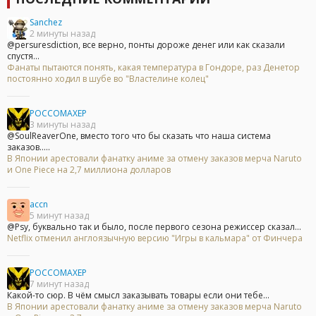
Sanchez
2 минуты назад
@persuresdiction, все верно, понты дороже денег или как сказали
спустя...
Фанаты пытаются понять, какая температура в Гондоре, раз Денетор
постоянно ходил в шубе во "Властелине колец"
POCCOMAXEP
3 минуты назад
@SoulReaverOne, вместо того что бы сказать что наша система
заказов.....
В Японии арестовали фанатку аниме за отмену заказов мерча Naruto
и One Piece на 2,7 миллиона долларов
accn
5 минут назад
@Psy, буквально так и было, после первого сезона режиссер сказал...
Netflix отменил англоязычную версию "Игры в кальмара" от Финчера
POCCOMAXEP
7 минут назад
Какой-то сюр. В чём смысл заказывать товары если они тебе...
В Японии арестовали фанатку аниме за отмену заказов мерча Naruto