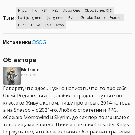
Игры
ПК
PS4
PS5
Xbox One
Xbox Series X|S
Тэги:
Lost Judgment
Judgment
Ryu ga Gotoku Studio
Экшен
DLSS
DLAA
FSR
XeSS
Источники:
DSOG
Об авторе
Miltroen
Редактор
Говорят, что здесь нужно написать что-то про себя.
Окей. Родился, вырос, любил, страдал – тут все по
классике. Живу с котом, пишу про игры с 2014-го года,
а на Shazoo – с 2021-го. Люблю стратегии и RPG,
обожаю Morrowind и Skyrim, до сих пор поигрываю с
товарищами в пятую Циву и третьих Crusader Kings.
Горжусь тем, что во всех своих обзорах на стратегии