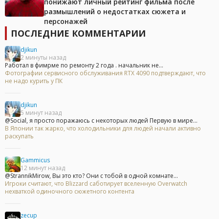
понижают личный рейтинг фильма после
размышлений о недостатках сюжета и
персонажей
ПОСЛЕДНИЕ КОММЕНТАРИИ
djikun
2 минуты назад
Работал в фимрме по ремонту 2 года . начальник не...
Фотографии сервисного обслуживания RTX 4090 подтверждают, что
не надо курить у ПК
djikun
5 минут назад
@Social, я просто поражаюсь с некоторых людей Первую в мире...
В Японии так жарко, что холодильники для людей начали активно
раскупать
Gammicus
12 минут назад
@StrannikMirow, Вы это кто? Они с тобой в одной комнате...
Игроки считают, что Blizzard саботирует вселенную Overwatch
нехваткой одиночного сюжетного контента
zecup