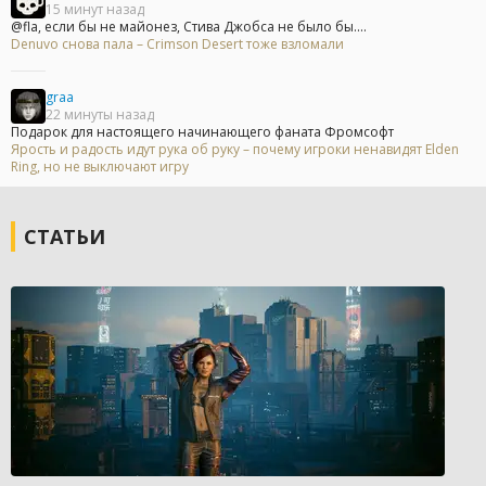
15 минут назад
@fla, если бы не майонез, Стива Джобса не было бы....
Denuvo снова пала – Crimson Desert тоже взломали
graa
22 минуты назад
Подарок для настоящего начинающего фаната Фромсофт
Ярость и радость идут рука об руку – почему игроки ненавидят Elden
Ring, но не выключают игру
СТАТЬИ