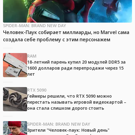
SPIDER-MAN: BRAND NEW DAY
Человек-Паук собирает миллиарды, но Marvel сама
создала себе проблему с этим персонажем
RAM
18-летний парень купил 20 модулей DDR5 за
1600 долларов ради перепродажи через 15
лет
RTX 5090
Геймеры решили, что RTX 5090 можно
перестать называть игровой видеокартой –
она стала слишком дорого стоить
SPIDER-MAN: BRAND NEW DAY
Зрители "Человек-паук: Новый день"