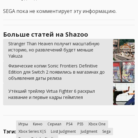
SEGA пока не комментирует эту информацию.
Больше статей на Shazoo
Stranger Than Heaven получит масштабную
историю, но развлечений будет меньше
Yakuza
Физические копии Sonic Frontiers Definitive
Edition для Switch 2 появились в магазинах до
объявления даты релиза
Утёкший трейлер Virtua Fighter 6 раскрыл
название и первые кадры геймплея
Игры
Кино
Сериал
PS4
PS5
Xbox One
Тэги:
Xbox Series X|S
Lost Judgment
Judgment
Sega