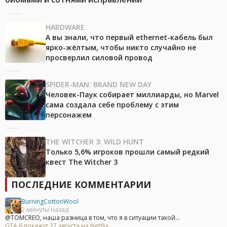
HARDWARE
А вы знали, что первый ethernet-кабель был
ярко-жёлтым, чтобы никто случайно не
просверлил силовой провод
SPIDER-MAN: BRAND NEW DAY
Человек-Паук собирает миллиарды, но Marvel
сама создала себе проблему с этим
персонажем
THE WITCHER 3: WILD HUNT
Только 5,6% игроков прошли самый редкий
квест The Witcher 3
ПОСЛЕДНИЕ КОММЕНТАРИИ
BurningCottonWool
2 минуты назад
@TOMCREO, наша разница в том, что я в ситуации такой...
GTA 6 покажут 27 августа на Netflix