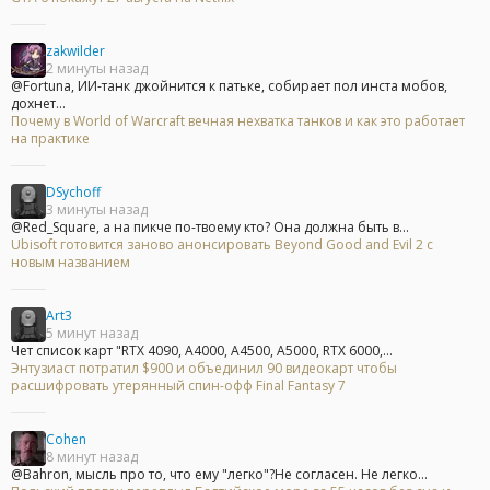
zakwilder
2 минуты назад
@Fortuna, ИИ-танк джойнится к патьке, собирает пол инста мобов,
дохнет...
Почему в World of Warcraft вечная нехватка танков и как это работает
на практике
DSychoff
3 минуты назад
@Red_Square, а на пикче по-твоему кто? Она должна быть в...
Ubisoft готовится заново анонсировать Beyond Good and Evil 2 с
новым названием
Art3
5 минут назад
Чет список карт "RTX 4090, A4000, A4500, A5000, RTX 6000,...
Энтузиаст потратил $900 и объединил 90 видеокарт чтобы
расшифровать утерянный спин-офф Final Fantasy 7
Cohen
8 минут назад
@Bahron, мысль про то, что ему "легко"?Не согласен. Не легко...