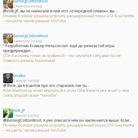
BurningCottonWool
2 минуты назад
@Volk_JP, вы не написали в чем этот «очередной плевок», вы...
Почему Rockstar решила устроить расширенный показ GTA 6 на Netflix
– на шесть часов раньше YouTube
BurningCottonWool
4 минуты назад
“ Разработчик Ксавьер Нельсон-мл. ещё до релиза той игры
предупреждал:...
GTA 6 и конец гонки за графикой – что случится с играми после
главного релиза поколения
Smalko
5 минут назад
@Shine, да я в целом про его старания, как ты...
Юэн МакГрегор хочет вернуться к роли Оби-Вана и уже знает о чём
снять второй сезон "Кеноби"
Volk_JP
7 минут назад
@BurningCottonWool, я уже описал в чём он заключается выше. Если...
Почему Rockstar решила устроить расширенный показ GTA 6 на Netflix
– на шесть часов раньше YouTube