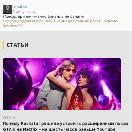
Sobakaa
7 минут назад
@zecup, причём именно фанаты а не фанатки
Capcom создаст статую Леона Кеннеди в полный рост к 30-летию
Resident Evil
СТАТЬИ
GTA VI
Почему Rockstar решила устроить расширенный показ
GTA 6 на Netflix – на шесть часов раньше YouTube