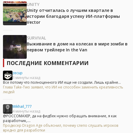
UNITY
Unity отчиталась о лучшем квартале в
истории благодаря успеху ИИ-платформы
Vector
SURVIVAL
Выживание в доме на колесах в мире зомби в
первом трейлере In the Van
ПОСЛЕДНИЕ КОММЕНТАРИИ
zecup
3 минуты назад
Все потому что полноценного ИИ еще не создали. Лишь крайне...
Глава Take-Two заявил, что ИИ не способен заменить креативность
людей
Mikhail_777
4 минуты назад
@POCCOMAXEP, да на фидбек нужно обращать внимание, я как
разработчик,....
Продюсер Dragon Age объяснил, почему слепо слушать игроков
вредно для разработки