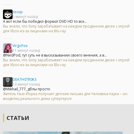
zecup
5 минут назад
А вот если бы победил формат DVD HD то все...
Вы знали, что Sony зарабатывает на каждом проданном диске с игрой
для Xbox из-за лицензии на Blu-ray
VirgoFox
11 минут назад
@NedPod, тут суть не в высказывании своего мнения, а в...
Вы знали, что Sony зарабатывает на каждом проданном диске с игрой
для Xbox из-за лицензии на Blu-ray
DEA7HSTR0K3
13 минут назад
@Mikhail_777, дблы просто
Житель Нью-Йорка получает детские письма для Человека-паука – он
владелец реального дома супергероя
СТАТЬИ