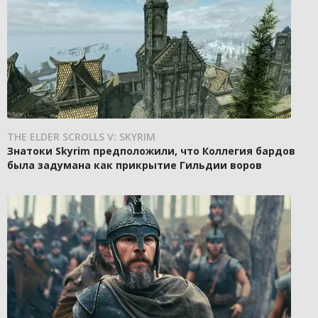
THE ELDER SCROLLS V: SKYRIM
Знатоки Skyrim предположили, что Коллегия бардов
была задумана как прикрытие Гильдии воров