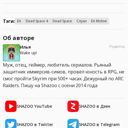
Тэги:
EA
Dead Space 4
Dead Space
Слухи
EA Motive
Об авторе
Редактор
Илья
Wake up!
Муж, отец, геймер, любитель сериалов. Рьяный
защитник иммерсив-симов, провёл юность в RPG, не
смог пройти Skyrim при 500+ часах. Дежурный по ARC
Raiders. Пишу на Shazoo с осени 2014 года
SHAZOO YouTube
SHAZOO в Дзен
SHAZOO в Twitter
SHAZOO в Telegram