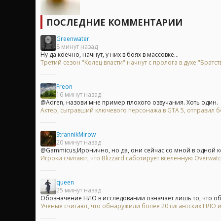
ПОСЛЕДНИЕ КОММЕНТАРИИ
Greenwater
8 минут назад
Ну да коечно, начнут, у них в боях в массовке...
Третий сезон "Колец власти" начнут с пролога в духе "Братст
Freon
16 минут назад
@Adren, назови мне пример плохого озвучания. Хоть один.
Актёр, сыгравший ключевого персонажа в GTA 5, отправил бо
StrannikMirow
20 минут назад
@Gammicus,Иронично, но да, они сейчас со мной в одной ком
Игроки считают, что Blizzard саботирует вселенную Overwa
queen
25 минут назад
Обозначение НЛО в исследовании означает лишь то, что объ
Учёные считают, что обнаружили более 20 гигантских НЛО