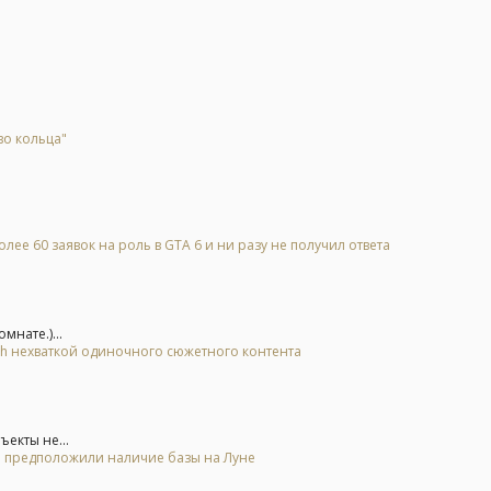
во кольца"
лее 60 заявок на роль в GTA 6 и ни разу не получил ответа
нате.)...
tch нехваткой одиночного сюжетного контента
екты не...
 и предположили наличие базы на Луне