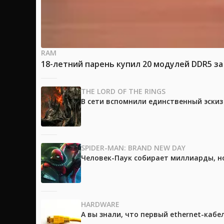
RAM
18-летний парень купил 20 модулей DDR5 за
THE LORD OF THE RINGS
В сети вспомнили единственный эски
SPIDER-MAN: BRAND NEW DAY
Человек-Паук собирает миллиарды, но
HARDWARE
А вы знали, что первый ethernet-каб