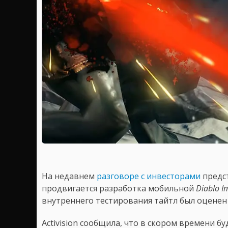
На недавнем
разговоре с инвесторами
предст
продвигается разработка мобильной
Diablo I
внутреннего тестирования тайтл был оценен
Activision сообщила, что в скором времени б