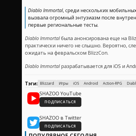
Diablo Immortal
, среди нескольких мобильных 
вызвала огромный энтузиазм после внутрен
первые региональные тесты.
Diablo Immortal
была анонсирована еще на Blizz
практически ничего не слышно. Вероятно, сл
ожидать на февральском BlizzCon.
Diablo Immortal
разрабатывается для iOS и Andr
Тэги:
Blizzard
Игры
iOS
Android
Action-RPG
Diab
SHAZOO YouTube
ПОДПИСАТЬСЯ
SHAZOO в Twitter
ПОДПИСАТЬСЯ
ПОПУЛЯРНОЕ СЕГОДНЯ