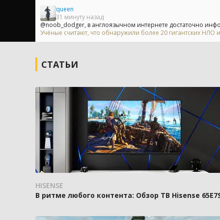
queen
31 минуту назад
@noob_dodger, в англоязычном интернете достаточно инфор
Учёные считают, что обнаружили более 20 гигантских НЛО
СТАТЬИ
HISENSE
В ритме любого контента: Обзор ТВ Hisense 65E7