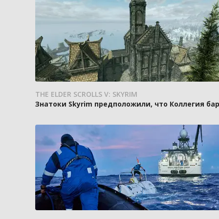
THE ELDER SCROLLS V: SKYRIM
Знатоки Skyrim предположили, что Коллегия ба