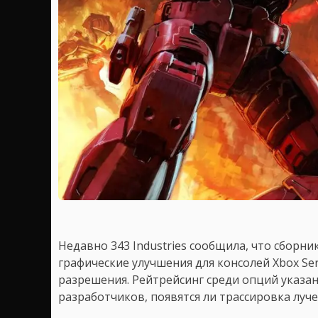
Недавно 343 Industries сообщила, что сборни
графические улучшения для консолей Xbox Ser
разрешения. Рейтрейсинг среди опций указан
разработчиков, появятся ли трассировка луче