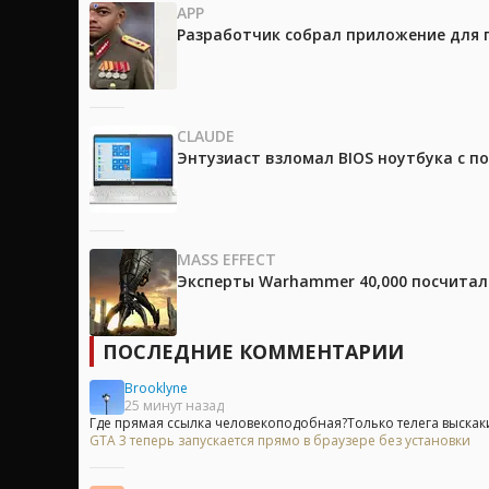
APP
Разработчик собрал приложение для 
CLAUDE
Энтузиаст взломал BIOS ноутбука с п
MASS EFFECT
Эксперты Warhammer 40,000 посчитали
ПОСЛЕДНИЕ КОММЕНТАРИИ
Brooklyne
25 минут назад
Где прямая ссылка человекоподобная?Только телега выскак
GTA 3 теперь запускается прямо в браузере без установки