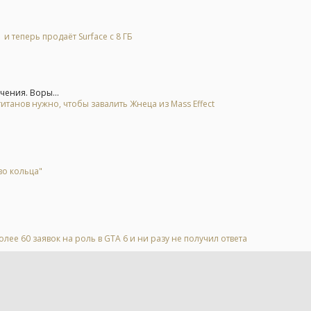
и теперь продаёт Surface с 8 ГБ
чения. Воры...
итанов нужно, чтобы завалить Жнеца из Mass Effect
во кольца"
лее 60 заявок на роль в GTA 6 и ни разу не получил ответа