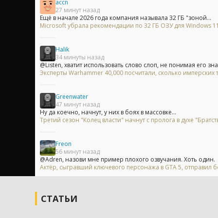
accn
27 минут назад
Ещё в начале 2026 года компания называла 32 ГБ "зоной...
Microsoft убрала рекомендации по 32 ГБ ОЗУ для Windows 11 
Halik
34 минуты назад
@Listen, хватит использовать слово слоп, не понимая его зна
Эксперты Warhammer 40,000 посчитали, сколько имперских т
Greenwater
47 минут назад
Ну да коечно, начнут, у них в боях в массовке...
Третий сезон "Колец власти" начнут с пролога в духе "Братст
Freon
56 минут назад
@Adren, назови мне пример плохого озвучания. Хоть один.
Актёр, сыгравший ключевого персонажа в GTA 5, отправил бо
СТАТЬИ