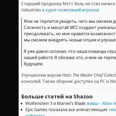
Старший продюсер Мэтт Холь не стал ничего
Industries
в курсе пожеланий игроков
.
Мне не терпится увидеть, чего мы сможем д
Сложность и масштаб
MCC
создают уникальн
преодолевать, но мне нравятся возможност
мы сможем внедрять новые опции и улучше
Я уже давно осознал, что наша команда сл
нашей работе. Я обожаю это, и мне не терпи
будущем.
Улучшенная версия
Halo: The Master Chief Collec
консолей. Также сборник доступен на PC и Xb
Больше статей на Shazoo
Wolfenstein 3 и Marvel's Blade
живы – Xbox п
Epic Games показала все впечатляющие
тех
геймплее