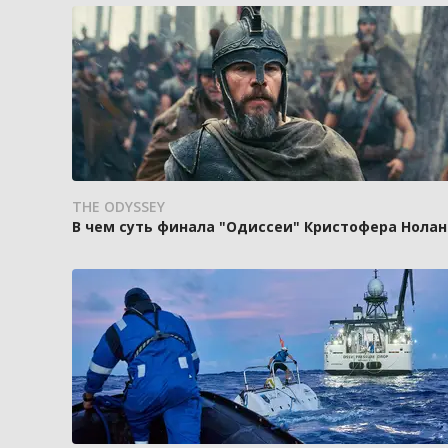
THE ODYSSEY
В чем суть финала "Одиссеи" Кристофера Нолан