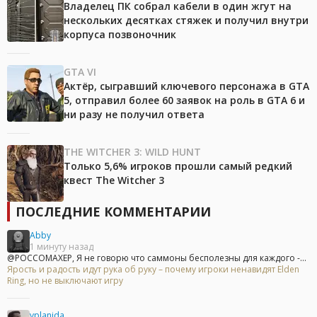
Владелец ПК собрал кабели в один жгут на
нескольких десятках стяжек и получил внутри
корпуса позвоночник
GTA VI
Актёр, сыгравший ключевого персонажа в GTA
5, отправил более 60 заявок на роль в GTA 6 и
ни разу не получил ответа
THE WITCHER 3: WILD HUNT
Только 5,6% игроков прошли самый редкий
квест The Witcher 3
ПОСЛЕДНИЕ КОММЕНТАРИИ
Abby
1 минуту назад
@POCCOMAXEP, Я не говорю что саммоны бесполезны для каждого -...
Ярость и радость идут рука об руку – почему игроки ненавидят Elden
Ring, но не выключают игру
vplanida