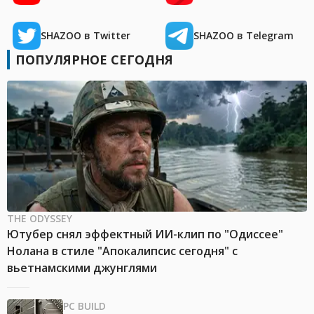
SHAZOO в Twitter
SHAZOO в Telegram
ПОПУЛЯРНОЕ СЕГОДНЯ
THE ODYSSEY
Ютубер снял эффектный ИИ-клип по "Одиссее"
Нолана в стиле "Апокалипсис сегодня" с
вьетнамскими джунглями
PC BUILD