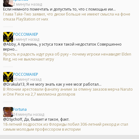
2 минуты назад
Если немного помечтать и допустить то, что с помощью ии...
Глава Take-Two заявил, что диски больше не имеют смысла на фоне
отказа PlayStation от них
POCCOMAXEP
6 минут назад
@Abby, А прикинь, у эстуса тоже такой недостаток Совершенно
верно...
Ярость и радость идут рука об руку – почему игроки ненавидят Elden
Ring, но не выключают игру
POCCOMAXEP
20 минут назад
@Drakula13, Я не могу знать как у нее мозг работал...
В Японии арестовали фанатку аниме за отмену заказов мерча Naruto
и One Piece на 2,7 миллиона долларов
Fortuna
24 минуты назад
@DSychoff, Да, бывает и такое, факт.
18-летний подросток из Флориды побил 306-летний рекорд и стал
самым молодым профессором в истории