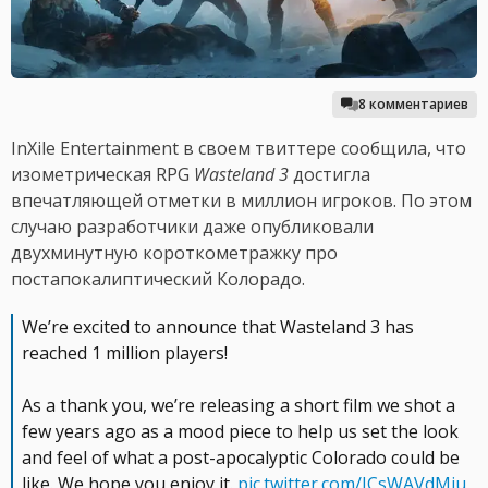
8 комментариев
InXile Entertainment в своем твиттере сообщила, что
изометрическая RPG
Wasteland 3
достигла
впечатляющей отметки в миллион игроков. По этом
случаю разработчики даже опубликовали
двухминутную короткометражку про
постапокалиптический Колорадо.
We’re excited to announce that Wasteland 3 has
reached 1 million players!
As a thank you, we’re releasing a short film we shot a
few years ago as a mood piece to help us set the look
and feel of what a post-apocalyptic Colorado could be
like. We hope you enjoy it.
pic.twitter.com/ICsWAVdMiu