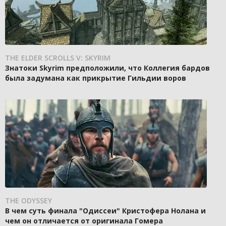
THE ELDER SCROLLS V: SKYRIM
Знатоки Skyrim предположили, что Коллегия бардов
была задумана как прикрытие Гильдии воров
THE ODYSSEY
В чем суть финала "Одиссеи" Кристофера Нолана и
чем он отличается от оригинала Гомера