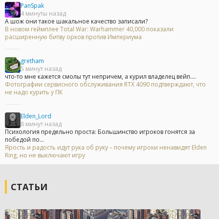
PanSpak
4 минуты назад
А шож они такое шакальное качество записали?
В новом геймплее Total War: Warhammer 40,000 показали
расширенную битву орков против Империума
gretham
5 минут назад
что-то мне кажется смолы тут непричем, а курил владелец вейп....
Фотографии сервисного обслуживания RTX 4090 подтверждают, что
не надо курить у ПК
Elden_Lord
8 минут назад
Психология предельно проста: Большинство игроков гонятся за
победой по...
Ярость и радость идут рука об руку – почему игроки ненавидят Elden
Ring, но не выключают игру
СТАТЬИ