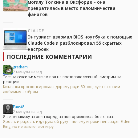
могилу Толкина в Оксфорде – она
превратилась в место паломничества
фанатов
CLAUDE
Энтузиаст взломал BIOS ноутбука с помощью
Claude Code и разблокировал 55 скрытых
настроек
ПОСЛЕДНИЕ КОММЕНТАРИИ
gretham
2 минуты назад
Тест на сексизм: меняем пол на противоположный, смотрим на
реакцию
Китаянка проспонсировала дораму ради 60 поцелуев со своим
любимым актёром
Faust8
2 минуты назад
Я ее ненавижу за опен ворлд, за повторяющихся боссов из...
Ярость и радость идут рука об руку – почему игроки ненавидят Elden
Ring, но не выключают игру