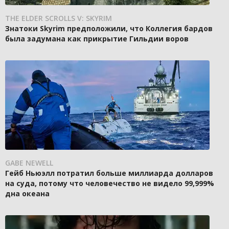
THE ELDER SCROLLS V: SKYRIM
Знатоки Skyrim предположили, что Коллегия бардов
была задумана как прикрытие Гильдии воров
GABE NEWELL
Гейб Ньюэлл потратил больше миллиарда долларов
на суда, потому что человечество не видело 99,999%
дна океана