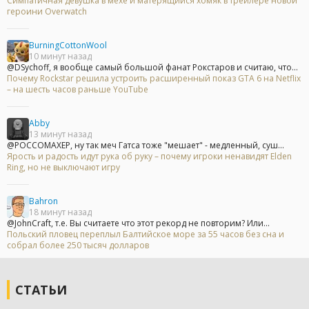
Симпатичная девушка в мехе и матерящийся хомяк в трейлере новой
героини Overwatch
BurningCottonWool
10 минут назад
@DSychoff, я вообще самый большой фанат Рокстаров и считаю, что...
Почему Rockstar решила устроить расширенный показ GTA 6 на Netflix
– на шесть часов раньше YouTube
Abby
13 минут назад
@POCCOMAXEP, ну так меч Гатса тоже "мешает" - медленный, суш...
Ярость и радость идут рука об руку – почему игроки ненавидят Elden
Ring, но не выключают игру
Bahron
18 минут назад
@JohnCraft, т.е. Вы считаете что этот рекорд не повторим? Или...
Польский пловец переплыл Балтийское море за 55 часов без сна и
собрал более 250 тысяч долларов
СТАТЬИ