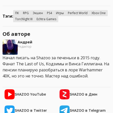
ПК
RPG
Экшен
PS4
Игры
Perfect World
Xbox One
Тэги:
Torchlight III
Echtra Games
Об авторе
Андрей
Редактор
Начал писать на Shazoo за печеньки в 2015 году.
Фанат The Last of Us, Кодзимы и Винса Гиллигана. На
пенсии планирую разобраться в лоре Warhammer
40K, но это не точно. Мастер над ошибкой.
SHAZOO YouTube
SHAZOO в Дзен
SHAZOO в Twitter
SHAZOO в Telegram