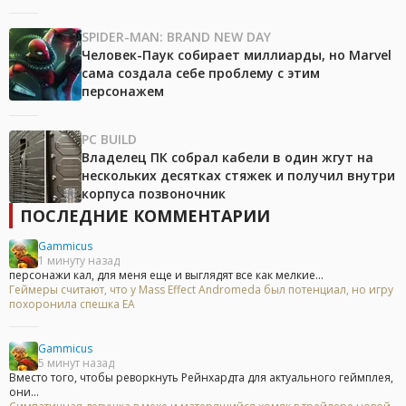
SPIDER-MAN: BRAND NEW DAY
Человек-Паук собирает миллиарды, но Marvel
сама создала себе проблему с этим
персонажем
PC BUILD
Владелец ПК собрал кабели в один жгут на
нескольких десятках стяжек и получил внутри
корпуса позвоночник
ПОСЛЕДНИЕ КОММЕНТАРИИ
Gammicus
1 минуту назад
персонажи кал, для меня еще и выглядят все как мелкие...
Геймеры считают, что у Mass Effect Andromeda был потенциал, но игру
похоронила спешка EA
Gammicus
5 минут назад
Вместо того, чтобы реворкнуть Рейнхардта для актуального геймплея,
они...