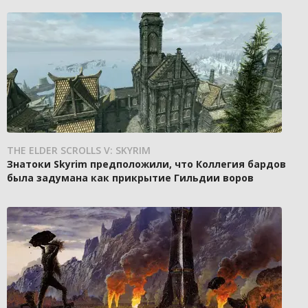
THE ELDER SCROLLS V: SKYRIM
Знатоки Skyrim предположили, что Коллегия бардов
была задумана как прикрытие Гильдии воров