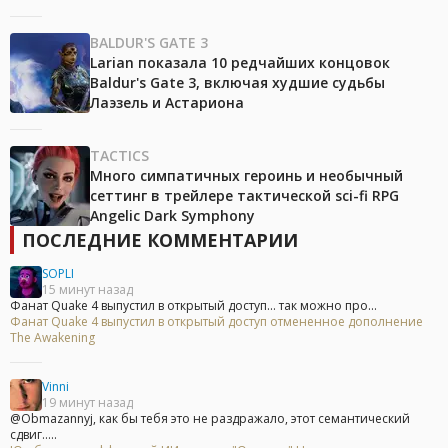
BALDUR'S GATE 3
Larian показала 10 редчайших концовок
Baldur's Gate 3, включая худшие судьбы
Лаэзель и Астариона
TACTICS
Много симпатичных героинь и необычный
сеттинг в трейлере тактической sci-fi RPG
Angelic Dark Symphony
ПОСЛЕДНИЕ КОММЕНТАРИИ
SOPLI
15 минут назад
Фанат Quake 4 выпустил в открытый доступ... так можно про...
Фанат Quake 4 выпустил в открытый доступ отмененное дополнение
The Awakening
Vinni
19 минут назад
@Obmazannyj, как бы тебя это не раздражало, этот семантический
сдвиг.....