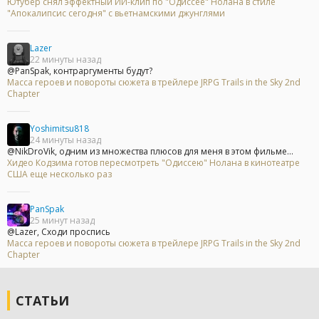
Ютубер снял эффектный ИИ-клип по "Одиссее" Нолана в стиле
"Апокалипсис сегодня" с вьетнамскими джунглями
Lazer
22 минуты назад
@PanSpak, контраргументы будут?
Масса героев и повороты сюжета в трейлере JRPG Trails in the Sky 2nd
Chapter
Yoshimitsu818
24 минуты назад
@NikDroVik, одним из множества плюсов для меня в этом фильме...
Хидео Кодзима готов пересмотреть "Одиссею" Нолана в кинотеатре
США еще несколько раз
PanSpak
25 минут назад
@Lazer, Сходи проспись
Масса героев и повороты сюжета в трейлере JRPG Trails in the Sky 2nd
Chapter
СТАТЬИ