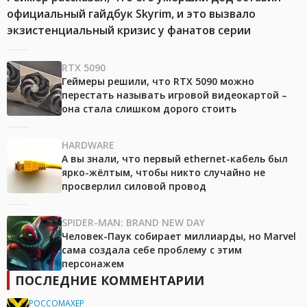
официальный гайдбук Skyrim, и это вызвало
экзистенциальный кризис у фанатов серии
RTX 5090
Геймеры решили, что RTX 5090 можно
перестать называть игровой видеокартой –
она стала слишком дорого стоить
HARDWARE
А вы знали, что первый ethernet-кабель был
ярко-жёлтым, чтобы никто случайно не
просверлил силовой провод
SPIDER-MAN: BRAND NEW DAY
Человек-Паук собирает миллиарды, но Marvel
сама создала себе проблему с этим
персонажем
ПОСЛЕДНИЕ КОММЕНТАРИИ
POCCOMAXEP