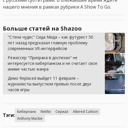
с русскими субтитрами. В ближайшее время ждите
нашего мнения в рамках рубрики A Show To Go.
Больше статей на Shazoo
"Стена чудес" Сида Мида – как футурист 50
лет назад предсказал главную проблему
современных VR-интерфейсов
Режиссер "Призрака в доспехах" не
интересуется киберпанком и не считает свое
аниме частью жанра
Демо Replaced выйдет 11 февраля –
журналисты выпустили превью после двух
часов игры
Киберпанк
Netflix
Сериал
Altered Carbon
Тэги:
Anthony Mackie