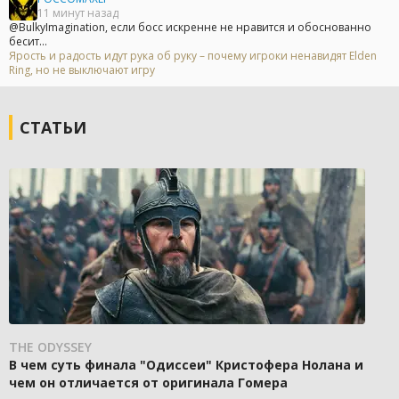
11 минут назад
@BulkyImagination, если босс искренне не нравится и обоснованно
бесит...
Ярость и радость идут рука об руку – почему игроки ненавидят Elden
Ring, но не выключают игру
СТАТЬИ
THE ODYSSEY
В чем суть финала "Одиссеи" Кристофера Нолана и
чем он отличается от оригинала Гомера