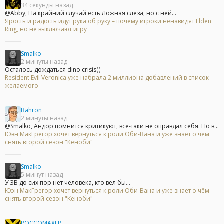
34 секунды назад
@Abby, На крайний случай есть Ложная слеза, но с ней...
Ярость и радость идут рука об руку – почему игроки ненавидят Elden
Ring, но не выключают игру
Smalko
2 минуты назад
Осталось дождаться dino crisis((
Resident Evil Veronica уже набрала 2 миллиона добавлений в список
желаемого
Bahron
2 минуты назад
@Smalko, Андор помнится критикуют, всё-таки не оправдал себя. Но в...
Юэн МакГрегор хочет вернуться к роли Оби-Вана и уже знает о чём
снять второй сезон "Кеноби"
Smalko
5 минут назад
У ЗВ до сих пор нет человека, кто вел бы...
Юэн МакГрегор хочет вернуться к роли Оби-Вана и уже знает о чём
снять второй сезон "Кеноби"
POCCOMAXEP