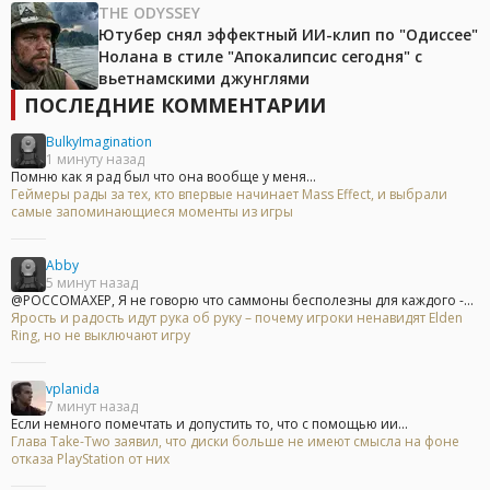
THE ODYSSEY
Ютубер снял эффектный ИИ-клип по "Одиссее"
Нолана в стиле "Апокалипсис сегодня" с
вьетнамскими джунглями
ПОСЛЕДНИЕ КОММЕНТАРИИ
BulkyImagination
1 минуту назад
Помню как я рад был что она вообще у меня...
Геймеры рады за тех, кто впервые начинает Mass Effect, и выбрали
самые запоминающиеся моменты из игры
Abby
5 минут назад
@POCCOMAXEP, Я не говорю что саммоны бесполезны для каждого -...
Ярость и радость идут рука об руку – почему игроки ненавидят Elden
Ring, но не выключают игру
vplanida
7 минут назад
Если немного помечтать и допустить то, что с помощью ии...
Глава Take-Two заявил, что диски больше не имеют смысла на фоне
отказа PlayStation от них