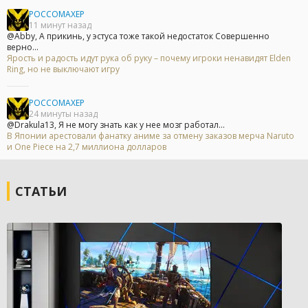
POCCOMAXEP
11 минут назад
@Abby, А прикинь, у эстуса тоже такой недостаток Совершенно
верно...
Ярость и радость идут рука об руку – почему игроки ненавидят Elden
Ring, но не выключают игру
POCCOMAXEP
24 минуты назад
@Drakula13, Я не могу знать как у нее мозг работал...
В Японии арестовали фанатку аниме за отмену заказов мерча Naruto
и One Piece на 2,7 миллиона долларов
СТАТЬИ