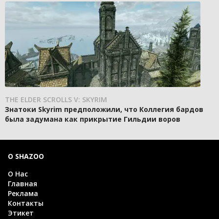
THE ELDER SCROLLS V: SKYRIM
Знатоки Skyrim предположили, что Коллегия бардов
была задумана как прикрытие Гильдии воров
О SHAZOO
О Нас
Главная
Реклама
Контакты
Этикет