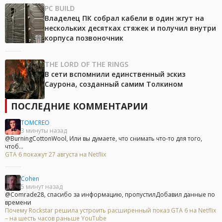
PC BUILD
Владелец ПК собрал кабели в один жгут на
нескольких десятках стяжек и получил внутри
корпуса позвоночник
THE LORD OF THE RINGS
В сети вспомнили единственный эскиз
Саурона, созданный самим Толкином
ПОСЛЕДНИЕ КОММЕНТАРИИ
TOMCREO
3 минуты назад
@BurningCottonWool, Или вы думаете, что снимать что-то для того,
чтоб...
GTA 6 покажут 27 августа на Netflix
Cohen
5 минут назад
@Comrade28, спасибо за информацию, пропустилДобавил данные по
времени
Почему Rockstar решила устроить расширенный показ GTA 6 на Netflix
– на шесть часов раньше YouTube