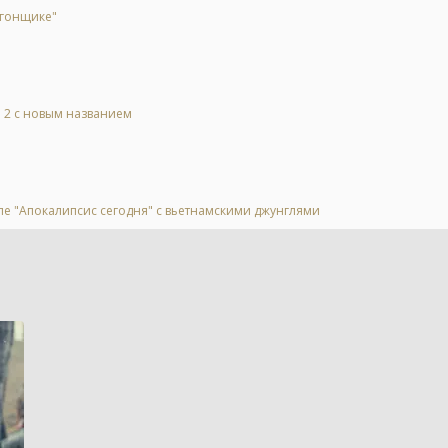
 гонщике"
l 2 с новым названием
ле "Апокалипсис сегодня" с вьетнамскими джунглями