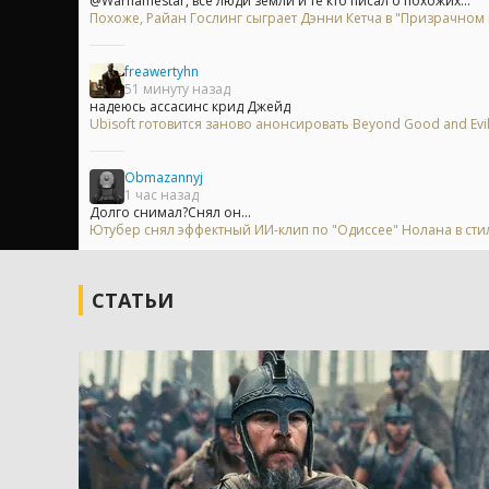
@Warnamestar, все люди земли и те кто писал о похожих...
Похоже, Райан Гослинг сыграет Дэнни Кетча в "Призрачном
freawertyhn
51 минуту назад
надеюсь ассасинс крид Джейд
Ubisoft готовится заново анонсировать Beyond Good and Evi
Obmazannyj
1 час назад
Долго снимал?Снял он...
Ютубер снял эффектный ИИ-клип по "Одиссее" Нолана в сти
СТАТЬИ