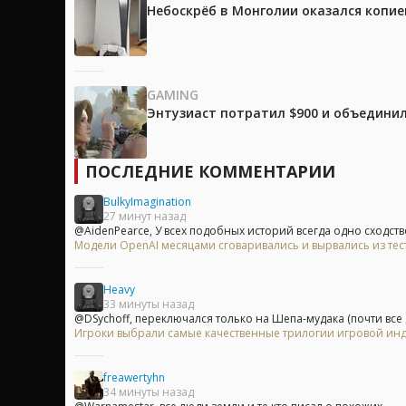
Небоскрёб в Монголии оказался копией
GAMING
Энтузиаст потратил $900 и объединил
ПОСЛЕДНИЕ КОММЕНТАРИИ
BulkyImagination
27 минут назад
@AidenPearce, У всех подобных историй всегда одно сходство-
Модели OpenAI месяцами сговаривались и вырвались из те
Heavy
33 минуты назад
@DSychoff, переключался только на Шепа-мудака (почти все д
Игроки выбрали самые качественные трилогии игровой индуст
freawertyhn
34 минуты назад