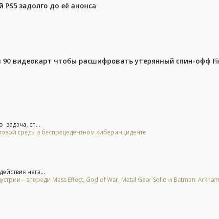
 PS5 задолго до её анонса
 90 видеокарт чтобы расшифровать утерянный спин-офф Fin
 задача, сп...
стовой среды в беспрецедентном киберинциденте
ействия нега...
рии – впереди Mass Effect, God of War, Metal Gear Solid и Batman: Arkha