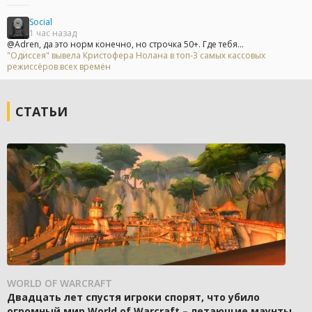
Social
1 час назад
@Adren, да это норм конечно, но строчка 50+. Где тебя...
"Одиссея" вывела Кристофера Нолана в топ-3 самых кассовых
режиссёров всех времён
СТАТЬИ
WORLD OF WARCRAFT
Двадцать лет спустя игроки спорят, что убило
огромный мир World of Warcraft – летающие маунты