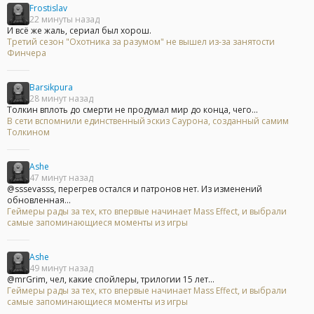
Frostislav
22 минуты назад
И всё же жаль, сериал был хорош.
Третий сезон "Охотника за разумом" не вышел из-за занятости
Финчера
Barsikpura
28 минут назад
Толкин вплоть до смерти не продумал мир до конца, чего...
В сети вспомнили единственный эскиз Саурона, созданный самим
Толкином
Ashe
47 минут назад
@sssevasss, перегрев остался и патронов нет. Из изменений
обновленная...
Геймеры рады за тех, кто впервые начинает Mass Effect, и выбрали
самые запоминающиеся моменты из игры
Ashe
49 минут назад
@mrGrim, чел, какие спойлеры, трилогии 15 лет...
Геймеры рады за тех, кто впервые начинает Mass Effect, и выбрали
самые запоминающиеся моменты из игры