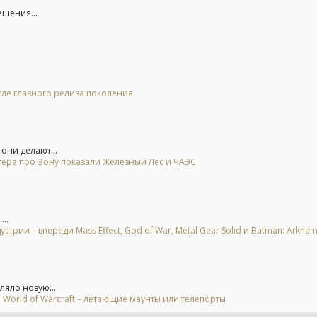
ешения...
осле главного релиза поколения
они делают...
тера про Зону показали Железный Лес и ЧАЭС
..
рии – впереди Mass Effect, God of War, Metal Gear Solid и Batman: Arkha
ляло новую...
 World of Warcraft – летающие маунты или телепорты