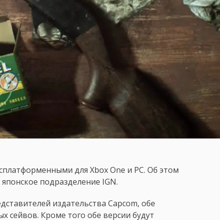
оссплатформенными для Xbox One и PC. Об этом
 японское подразделение IGN.
дставителей издательства Capcom, обе
х сейвов. Кроме того обе версии будут