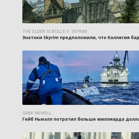
THE ELDER SCROLLS V: SKYRIM
Знатоки Skyrim предположили, что Коллегия ба
GABE NEWELL
Гейб Ньюэлл потратил больше миллиарда доллар