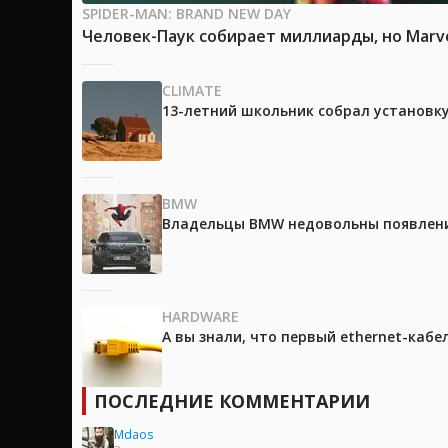
SPIDER-MAN: BRAND NEW DAY
Человек-Паук собирает миллиарды, но Marv
CLIMATE
13-летний школьник собрал установк
BMW
Владельцы BMW недовольны появление
HARDWARE
А вы знали, что первый ethernet-каб
ПОСЛЕДНИЕ КОММЕНТАРИИ
Mdaos