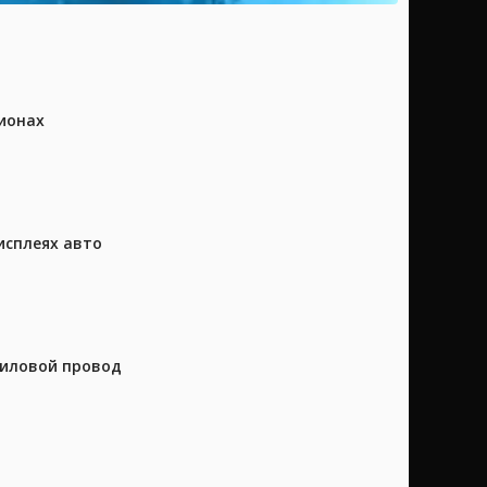
ионах
исплеях авто
силовой провод