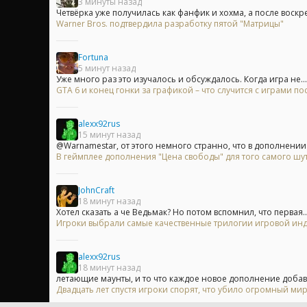
3 минуты назад
Четвёрка уже получилась как фанфик и хохма, а после воскр
Warner Bros. подтвердила разработку пятой "Матрицы"
Fortuna
5 минут назад
Уже много раз это изучалось и обсуждалось. Когда игра не...
GTA 6 и конец гонки за графикой – что случится с играми п
alexx92rus
15 минут назад
@Warnamestar, от этого немного странно, что в дополнении 
В геймплее дополнения "Цена свободы" для того самого шу
JohnCraft
18 минут назад
Хотел сказать а че Ведьмак? Но потом вспомнил, что первая....
Игроки выбрали самые качественные трилогии игровой индуст
alexx92rus
18 минут назад
летающие маунты, и то что каждое новое дополнение добав
Двадцать лет спустя игроки спорят, что убило огромный мир