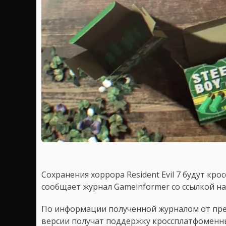
Сохранения хоррора Resident Evil 7 будут кр
сообщает журнал Gameinformer со ссылкой на
По информации полученной журналом от пре
версии получат поддержку кроссплатфоменны