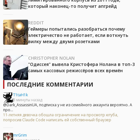
который наконец-то получит апгрейд
REDDIT
Геймеры попытались разобраться почему
электричество не работает, если воткнуть
вилку между двумя розетками
CHRISTOPHER NOLAN
"Одиссея" вывела Кристофера Нолана в топ-3
самых кассовых режиссёров всех времён
ПОСЛЕДНИЕ КОММЕНТАРИИ
T1taH1k
3 минуты назад
@Dark_AssassinUA, подписка у не из семейного аккаунта вероятно. А
про...
11-летняя девочка обошла ограничение на просмотр ютуба,
попросив Claude Code написать ей собственный браузер
mrGrim