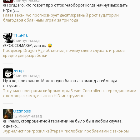
6 минут назад
@ToruZero, кто говрит про отток?наоборот когда начнут выходить
игры у....
Глава Take-Two прогнозирует десятикратный рост аудитории
благодаря облачным играм за три года
T1taH1k
6 минут назад
@POCCOMAXEP, или вы 😅
Продюсер Dragon Age объяснил, почему слепо слушать игроков
вредно для разработки
zecup
9 минут назад
Ну а чо, прикольно. Можно тупо базовые команды геймпада
озвучить....
Энтузиаст превратил вибромоторы Steam Controller в стереодинамики
с помощью самодельного HID-инструмента
Ozzmosis
12 минут назад
@FireMix, стопроцентной гарантии не было бы в любом случае,
однако...
Журналист пригрозил хейтерам "Колобка" проблемами с законом