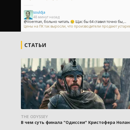
souldja
48 минут назад
@Voerman, больно читать 🥲 Щас бы 64 ставил точно бы,...
Цены на ПК так выросли, что производители продают устар
СТАТЬИ
THE ODYSSEY
В чем суть финала "Одиссеи" Кристофера Нолан