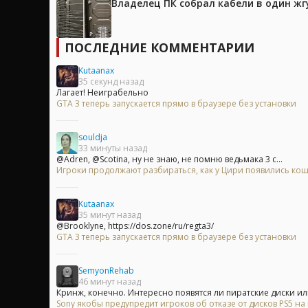
Владелец ПК собрал кабели в один жг
ПОСЛЕДНИЕ КОММЕНТАРИИ
Kutaanax
35 секунд назад
Лагает! Неиграбельно
GTA 3 теперь запускается прямо в браузере без установки
souldja
33 минуты назад
@Adren, @Scotina, ну не знаю, не помню ведьмака 3 с...
Игроки продолжают разбираться, как у Цири появились кошач
Kutaanax
35 минут назад
@Brooklyne, https://dos.zone/ru/regta3/
GTA 3 теперь запускается прямо в браузере без установки
SemyonRehab
46 минут назад
Кринж, конечно. Интересно появятся ли пиратские диски ил
Sony якобы предупредит игроков об отказе от дисков PS5 н