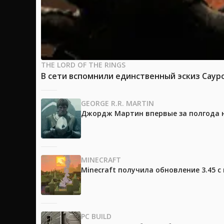
THE LORD OF THE RINGS
В сети вспомнили единственный эскиз Саур
GEORGE R.R. MARTIN
Джордж Мартин впервые за полгода н
MINECRAFT
Minecraft получила обновление 3.45 
PC BUILD