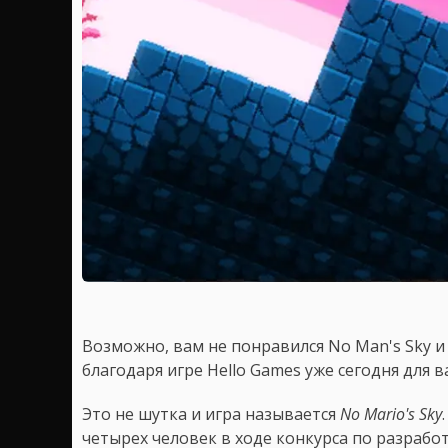
Возможно, вам не понравился No Man's Sky и 
благодаря игре Hello Games уже сегодня для 
Это не шутка и игра называется
No Mario's Sky
четырех человек в ходе конкурса по разработ