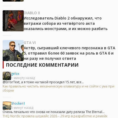
DIABLO II
Исследователь Diablo 2 обнаружил, что
витражи собора из четвёртого акта
оказались монстрами, и их можно разбить
GTA VI
Актёр, сыгравший ключевого персонажа в GTA
5, отправил более 60 заявок на роль в GTA 6 и
ни разу не получил ответа
ПОСЛЕДНИЕ КОММЕНТАРИИ
gelox
1 минуту назад
@ErrorText, а я тоже на такой просидел 15 лет, все...
Как правильно чистить механическую клавиатуру и не сойти с ума при
сборке
Shocken1
5 минут назад
Очень печально что снова не показали дату релиза The Eternal...
THQ Nordic провела шоукейс 2026 – 29 игр в разработке и ремейк