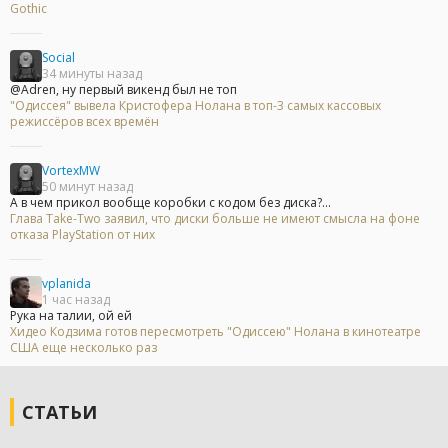
Gothic
Social
34 минуты назад
@Adren, ну первый викенд был не топ
"Одиссея" вывела Кристофера Нолана в топ-3 самых кассовых
режиссёров всех времён
VortexMW
50 минут назад
А в чем прикол вообще коробки с кодом без диска?...
Глава Take-Two заявил, что диски больше не имеют смысла на фоне
отказа PlayStation от них
vplanida
1 час назад
Рука на талии, ой ей
Хидео Кодзима готов пересмотреть "Одиссею" Нолана в кинотеатре
США еще несколько раз
СТАТЬИ