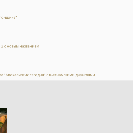
 гонщике"
l 2 с новым названием
ле "Апокалипсис сегодня" с вьетнамскими джунглями