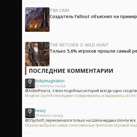
TIM CAIN
Создатель Fallout объяснил на приме
THE WITCHER 3: WILD HUNT
Только 5,6% игроков прошли самый ре
ПОСЛЕДНИЕ КОММЕНТАРИИ
BulkyImagination
22 минуты назад
@AidenPearce, У всех подобных историй всегда одно сходство-
Модели OpenAI месяцами сговаривались и вырвались из те
Heavy
29 минут назад
@DSychoff, переключался только на Шепа-мудака (почти все д
Игроки выбрали самые качественные трилогии игровой индуст