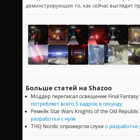
демонстрирующих то, как сейчас выглядит пр
Больше статей на Shazoo
Моддер переписал освещение Final Fantasy V
потребляет всего 5 кадров в секунду
Ремейк Star Wars Knights of the Old Republic
разработки с нуля
THQ Nordic опровергла слухи
о разработке 