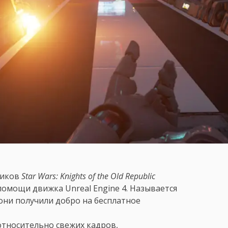
ников
Star Wars: Knights of the Old Republic
помощи движка Unreal Engine 4. Называется
 они получили добро на бесплатное
относительно свежих кадров,