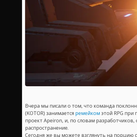
Вчера мы писали о том, что команда поклон
(KOTOR) занимается
ремейком
этой RPG при 
проект Apeiron, и, по словам разработчиков,
распространение.
Сегодня же вы можете взглянуть на порцию 