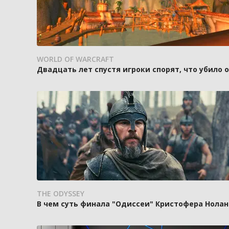
WORLD OF WARCRAFT
Двадцать лет спустя игроки спорят, что убило
THE ODYSSEY
В чем суть финала "Одиссеи" Кристофера Нолан