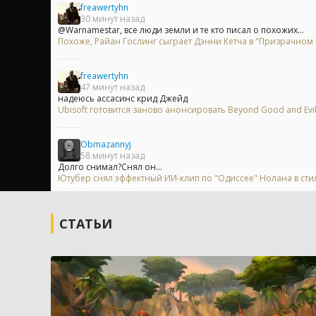
freawertyhn
30 минут назад
@Warnamestar, все люди земли и те кто писал о похожих...
Похоже, Райан Гослинг сыграет Дэнни Кетча в "Призрачном
freawertyhn
47 минут назад
надеюсь ассасинс крид Джейд
Ubisoft готовится заново анонсировать Beyond Good and Evi
Obmazannyj
58 минут назад
Долго снимал?Снял он...
Ютубер снял эффектный ИИ-клип по "Одиссее" Нолана в сти
СТАТЬИ