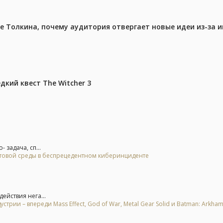
ре Толкина, почему аудитория отвергает новые идеи из-за 
дкий квест The Witcher 3
 задача, сп...
стовой среды в беспрецедентном киберинциденте
ействия нега...
рии – впереди Mass Effect, God of War, Metal Gear Solid и Batman: Arkha