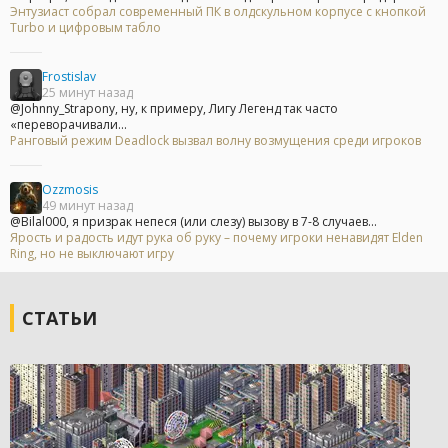
Энтузиаст собрал современный ПК в олдскульном корпусе с кнопкой
Turbo и цифровым табло
Frostislav
25 минут назад
@Johnny_Strapony, ну, к примеру, Лигу Легенд так часто
«переворачивали...
Ранговый режим Deadlock вызвал волну возмущения среди игроков
Ozzmosis
49 минут назад
@Bilal000, я призрак непеся (или слезу) вызову в 7-8 случаев...
Ярость и радость идут рука об руку – почему игроки ненавидят Elden
Ring, но не выключают игру
СТАТЬИ