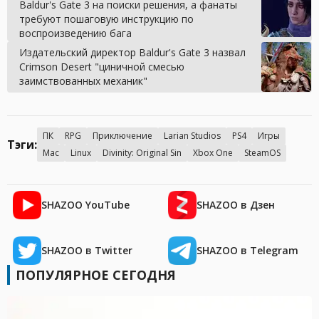
Baldur's Gate 3 на поиски решения, а фанаты
требуют пошаговую инструкцию по
воспроизведению бага
Издательский директор Baldur's Gate 3 назвал
Crimson Desert "циничной смесью
заимствованных механик"
ПК
RPG
Приключение
Larian Studios
PS4
Игры
Тэги:
Mac
Linux
Divinity: Original Sin
Xbox One
SteamOS
SHAZOO YouTube
SHAZOO в Дзен
SHAZOO в Twitter
SHAZOO в Telegram
ПОПУЛЯРНОЕ СЕГОДНЯ