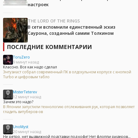
настроек
THE LORD OF THE RINGS
В сети вспомнили единственный эскиз
Саурона, созданный самим Толкином
ПОСЛЕДНИЕ КОММЕНТАРИИ
ToruZero
9 минут назад
Классно. Все как надо сделал
Энтузиаст собрал современный ПК в олдскульном корпусе с кнопкой
Turbo и цифровым табло
MisterTeterev
12 минут назад
Зачем это надо?
В Японии запустили технологию отслеживания рук, которая позволяет
гладить витуберов-ов
UnoMyst
20 минут назад
Не ретро, нет выдвижной подставки под кофе! Нет флоппи ридеров...