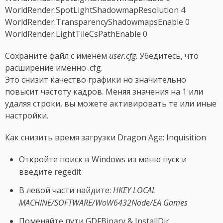
WorldRender.SpotLightShadowmapResolution 4
WorldRender.TransparencyShadowmapsEnable 0
WorldRender.LightTileCsPathEnable 0
Сохраните файл с именем
user.cfg
. Убедитесь, что
расширение именно .cfg.
Это снизит качество графики но значительно
повысит частоту кадров. Меняя значения на 1 или
удаляя строки, вы можете активировать те или иные
настройки.
Как снизить время загрузки Dragon Age: Inquisition
Откройте поиск в Windows из меню пуск и
введите regedit
В левой части найдите:
HKEY LOCAL
MACHINE/SOFTWARE/WoW6432Node/EA Games
Поменяйте пути GDFBinary & InstallDir