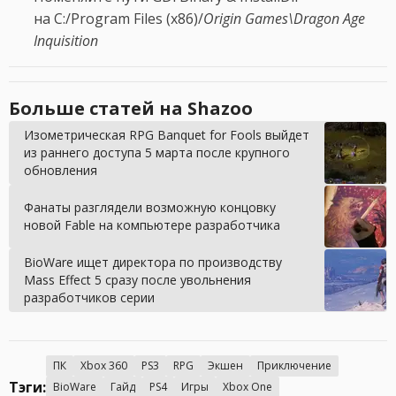
на C:/Program Files (x86)/
Origin Games\Dragon Age
Inquisition
Больше статей на Shazoo
Изометрическая RPG Banquet for Fools выйдет
из раннего доступа 5 марта после крупного
обновления
Фанаты разглядели возможную концовку
новой Fable на компьютере разработчика
BioWare ищет директора по производству
Mass Effect 5 сразу после увольнения
разработчиков серии
ПК
Xbox 360
PS3
RPG
Экшен
Приключение
Тэги:
BioWare
Гайд
PS4
Игры
Xbox One