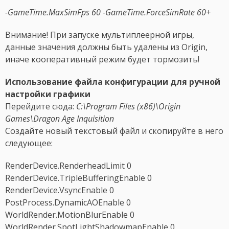
-GameTime.MaxSimFps 60 -GameTime.ForceSimRate 60+
Внимание! При запуске мультиплеерной игры,
данные значения должны быть удалены из Origin,
иначе кооперативный режим будет тормозить!
Использование файла конфигурации для ручной
настройки графики
Перейдите сюда:
C:\Program Files (x86)\Origin
Games\Dragon Age Inquisition
Создайте новый текстовый файл и скопируйте в него
следующее:
RenderDevice.RenderheadLimit 0
RenderDevice.TripleBufferingEnable 0
RenderDevice.VsyncEnable 0
PostProcess.DynamicAOEnable 0
WorldRender.MotionBlurEnable 0
WorldRender.SpotLightShadowmapEnable 0