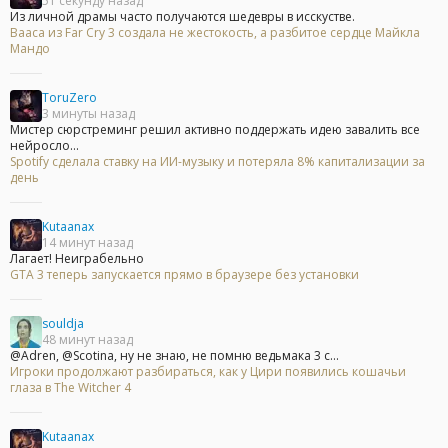
51 секунду назад
Из личной драмы часто получаются шедевры в исскустве.
Вааса из Far Cry 3 создала не жестокость, а разбитое сердце Майкла
Мандо
ToruZero
3 минуты назад
Мистер сюрстреминг решил активно поддержать идею завалить все
нейросло...
Spotify сделала ставку на ИИ-музыку и потеряла 8% капитализации за
день
Kutaanax
14 минут назад
Лагает! Неиграбельно
GTA 3 теперь запускается прямо в браузере без установки
souldja
48 минут назад
@Adren, @Scotina, ну не знаю, не помню ведьмака 3 с...
Игроки продолжают разбираться, как у Цири появились кошачьи
глаза в The Witcher 4
Kutaanax