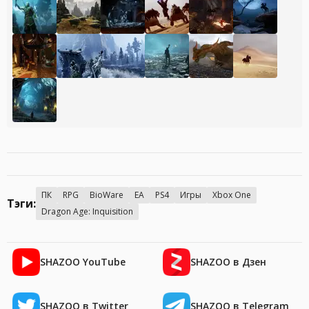
ПК
RPG
BioWare
EA
PS4
Игры
Xbox One
Тэги:
Dragon Age: Inquisition
SHAZOO YouTube
SHAZOO в Дзен
SHAZOO в Twitter
SHAZOO в Telegram