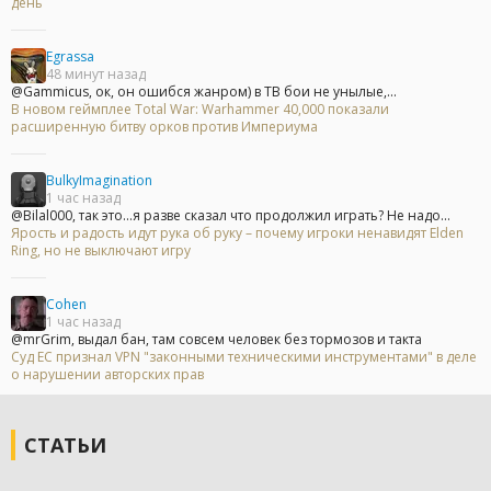
день
Egrassa
48 минут назад
@Gammicus, ок, он ошибся жанром) в ТВ бои не унылые,...
В новом геймплее Total War: Warhammer 40,000 показали
расширенную битву орков против Империума
BulkyImagination
1 час назад
@Bilal000, так это...я разве сказал что продолжил играть? Не надо...
Ярость и радость идут рука об руку – почему игроки ненавидят Elden
Ring, но не выключают игру
Cohen
1 час назад
@mrGrim, выдал бан, там совсем человек без тормозов и такта
Суд ЕС признал VPN "законными техническими инструментами" в деле
о нарушении авторских прав
СТАТЬИ