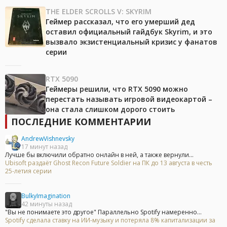
THE ELDER SCROLLS V: SKYRIM
Геймер рассказал, что его умерший дед
оставил официальный гайдбук Skyrim, и это
вызвало экзистенциальный кризис у фанатов
серии
RTX 5090
Геймеры решили, что RTX 5090 можно
перестать называть игровой видеокартой –
она стала слишком дорого стоить
ПОСЛЕДНИЕ КОММЕНТАРИИ
AndrewVishnevsky
17 минут назад
Лучше бы включили обратно онлайн в ней, а также вернули...
Ubisoft раздаёт Ghost Recon Future Soldier на ПК до 13 августа в честь
25-летия серии
BulkyImagination
42 минуты назад
"Вы не понимаете это другое" Параллельно Spotify намеренно...
Spotify сделала ставку на ИИ-музыку и потеряла 8% капитализации за