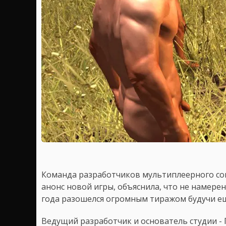
Команда разработчиков мультиплеерного соц
анонс новой игры, объяснила, что не намере
года разошелся огромным тиражом будучи ещ
Ведущий разработчик и основатель студии - 