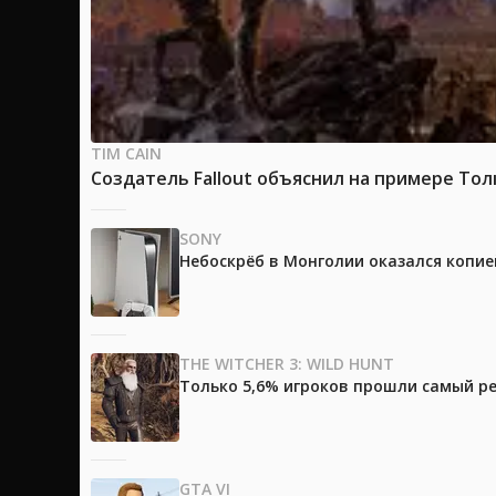
TIM CAIN
Создатель Fallout объяснил на примере Тол
SONY
Небоскрёб в Монголии оказался копией
THE WITCHER 3: WILD HUNT
Только 5,6% игроков прошли самый ре
GTA VI