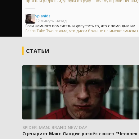
Ярость и радость идут рука об руку – почему игроки ненавид
vplanida
32 минуты назад
Если немного помечтать и допустить то, что с помощью ии...
Глава Take-Two заявил, что диски больше не имеют смысла на
СТАТЬИ
SPIDER-MAN: BRAND NEW DAY
Сценарист Макс Ландис разнёс сюжет "Человек-