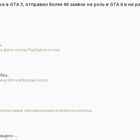
 в GTA 5, отправил более 60 заявок на роль в GTA 6 и ни р
..
 фоне отказа PlayStation от них
ез...
спеху ИИ-платформы Vector
 выбрали самые запоминающиеся моменты из игры
дого -...