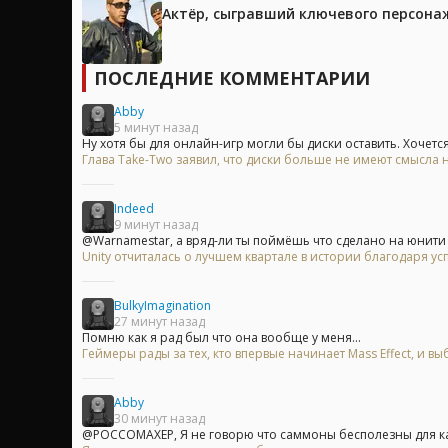
Актёр, сыгравший ключевого персонажа
ПОСЛЕДНИЕ КОММЕНТАРИИ
Abby
5 минут назад
Ну хотя бы для онлайн-игр могли бы диски оставить. Хочется.
Глава Take-Two заявил, что диски больше не имеют смысла на
Indeed
9 минут назад
@Warnamestar, а вряд-ли ты поймёшь что сделано на юнити б
Unity отчиталась о лучшем квартале в истории благодаря у
BulkyImagination
27 минут назад
Помню как я рад был что она вообще у меня...
Геймеры рады за тех, кто впервые начинает Mass Effect, и
Abby
30 минут назад
@POCCOMAXEP, Я не говорю что саммоны бесполезны для каж