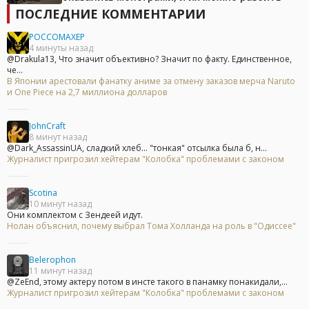
ПОСЛЕДНИЕ КОММЕНТАРИИ
POCCOMAXEP
4 минуты назад
@Drakula13, Что значит объективно? Значит по факту. Единственное,
че...
В Японии арестовали фанатку аниме за отмену заказов мерча Naruto
и One Piece на 2,7 миллиона долларов
JohnCraft
8 минут назад
@Dark_AssassinUA, сладкий хлеб... "тонкая" отсылка была б, н...
Журналист пригрозил хейтерам "Колобка" проблемами с законом
Scotina
10 минут назад
Они комплектом с Зендеей идут.
Нолан объяснил, почему выбрал Тома Холланда на роль в "Одиссее"
Belerophon
11 минут назад
@ZeEnd, этому актеру потом в инсте такого в панамку понакидали,...
Журналист пригрозил хейтерам "Колобка" проблемами с законом