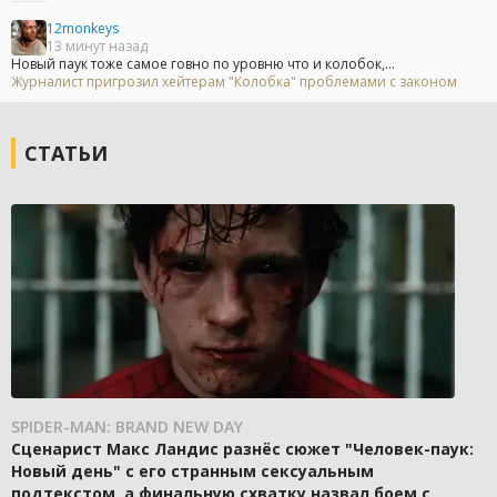
12monkeys
13 минут назад
Новый паук тоже самое говно по уровню что и колобок,...
Журналист пригрозил хейтерам "Колобка" проблемами с законом
СТАТЬИ
SPIDER-MAN: BRAND NEW DAY
Сценарист Макс Ландис разнёс сюжет "Человек-паук:
Новый день" с его странным сексуальным
подтекстом, а финальную схватку назвал боем с