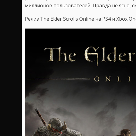
миллионов пользователей. Правда не ясно, с
Релиз The Elder Scrolls Online на PS4 и Xbox O