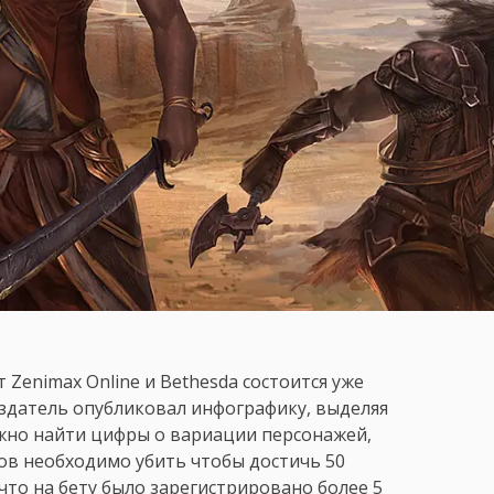
т Zenimax Online и Bethesda состоится уже
издатель опубликовал инфографику, выделяя
ожно найти цифры о вариации персонажей,
бов необходимо убить чтобы достичь 50
 что на бету было зарегистрировано более 5