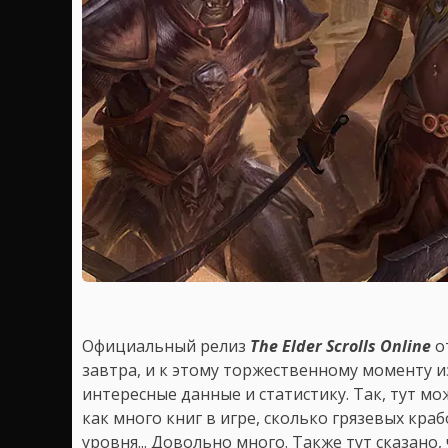
Официальный релиз
The Elder Scrolls Online
о
завтра, и к этому торжественному моменту 
интересные данные и статистику. Так, тут м
как много книг в игре, сколько грязевых кра
уровня... Довольно много. Также тут сказано,