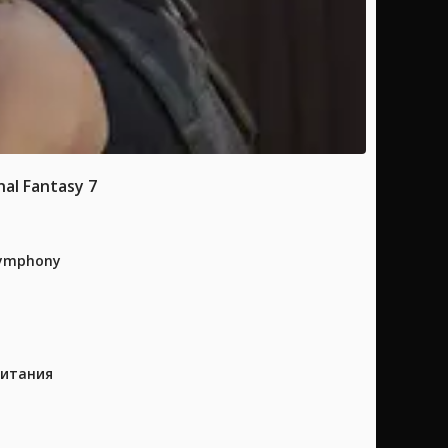
l Fantasy 7
Symphony
питания