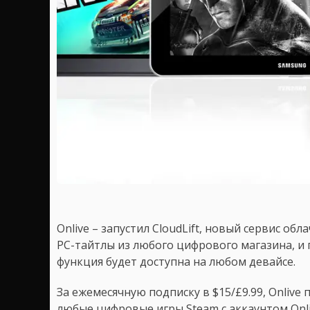
Onlive – запустил CloudLift, новый сервис об
PC-тайтлы из любого цифрового магазина, и 
функция будет доступна на любом девайсе.
За ежемесячную подписку в $15/£9.99, Onliv
любые цифровые игры Steam с аккаунтом Onliv