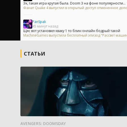
Эх, такая игра крутая была. Doom 3 на фоне популярности...
Фанат Quake 4 выпустил в открытый доступ отмененное доп
PanSpak
45 минут назад
Щяс вот установил кваку 1 то блин онлайн бодрый такой
MachineGames выпустила бесплатный эпизод "Рассвет машины
СТАТЬИ
AVENGERS: DOOMSDAY