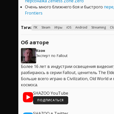
персонажа Zenless Zone Zero
Очень много ближнего боя и быстрого
пере
Frontiers
Тэги:
ПК
Steam
Игры
iOS
Android
Streaming
Cl
Об авторе
Коэн
Эксперт по Fallout
Более 16 лет в индустрии освещения видеоигр
разбираюсь в серии Fallout, ценитель The Elder
Больше всего играю в Civilization, Old World
космоса.
SHAZOO YouTube
ПОДПИСАТЬСЯ
SHAZOO в Twitter