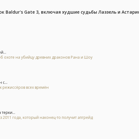
к Baldur's Gate 3, включая худшие судьбы Лаэзель и Астари
й...
б охоте на убийцу древних драконов Рана и Шоу
с...
ых режиссёров всех времён
терки...
2011 года, который наконец-то получит апгрейд