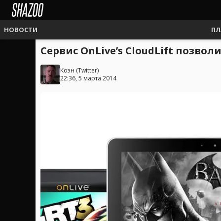
НОВОСТИ
ПЛ
Сервис OnLive’s CloudLift позво
Коэн
(
Twitter
)
22:36, 5 марта 2014