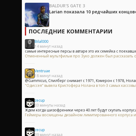
BALDUR'S GATE 3
Larian показала 10 редчайших концово
ПОСЛЕДНИЕ КОММЕНТАРИИ
Bilal000
14 минут назад
самые интересные персы в автаре это их семейка с поехавше
Отмененный мультфильм про Зуко должен был рассказать о
Ventruae
18 минут назад
@Gammicus, Спилберг снимает с 1971, Кэмерон с 1978, Нолан 
"Одиссея" вывела Кристофера Нолана в топ-3 самых кассов
zecup
33 минуты назад
Ждем когда шизофреники через 40 лет будут скупать корпуса 
Геймеры восхищены дизайном лимитированного корпуса из 
zecup
39 минут назад